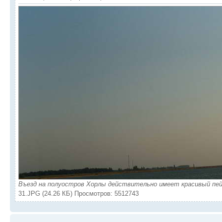
Въезд на полуостров Хорлы действительно имеет красивый пей
31.JPG (24.26 КБ) Просмотров: 5512743