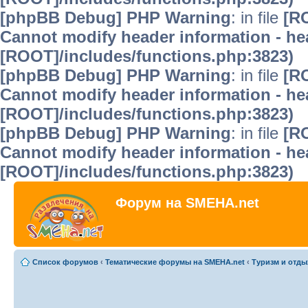
[phpBB Debug] PHP Warning
: in file
[R
Cannot modify header information - hea
[ROOT]/includes/functions.php:3823)
[phpBB Debug] PHP Warning
: in file
[R
Cannot modify header information - hea
[ROOT]/includes/functions.php:3823)
[phpBB Debug] PHP Warning
: in file
[R
Cannot modify header information - hea
[ROOT]/includes/functions.php:3823)
Форум на SMEHA.net
Список форумов
‹
Тематические форумы на SMEHA.net
‹
Туризм и отды