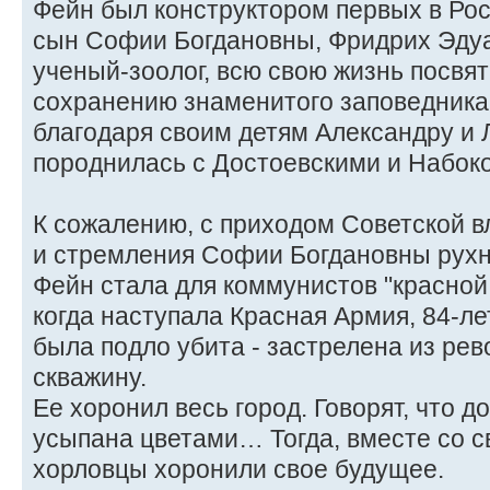
Фейн был конструктором первых в Ро
сын Софии Богдановны, Фридрих Эду
ученый-зоолог, всю свою жизнь посвя
сохранению знаменитого заповедника
благодаря своим детям Александру и
породнилась с Достоевскими и Набок
К сожалению, с приходом Советской в
и стремления Софии Богдановны рухн
Фейн стала для коммунистов "красной т
когда наступала Красная Армия, 84-л
была подло убита - застрелена из ре
скважину.
Ее хоронил весь город. Говорят, что д
усыпана цветами… Тогда, вместе со с
хорловцы хоронили свое будущее.