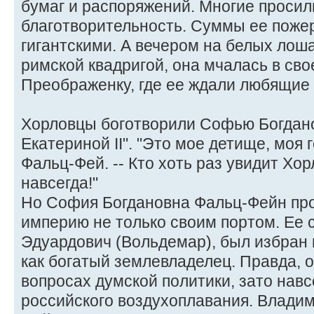
бумаг и распоряжений. Многие просил
благотворительность. Суммы ее поже
гигантскими. А вечером на белых лош
римской квадригой, она мчалась в сво
Преображенку, где ее ждали любящие 
Хорловцы боготворили Софью Богдано
Екатериной II". "Это мое детище, моя г
Фальц-Фей. -- Кто хоть раз увидит Хор
навсегда!"
Но София Богдановна Фальц-Фейн пр
империю не только своим портом. Ее 
Эдуардович (Вольдемар), был избран 
как богатый землевладелец. Правда, о
вопросах думской политики, зато навс
российского воздухоплавания. Влади