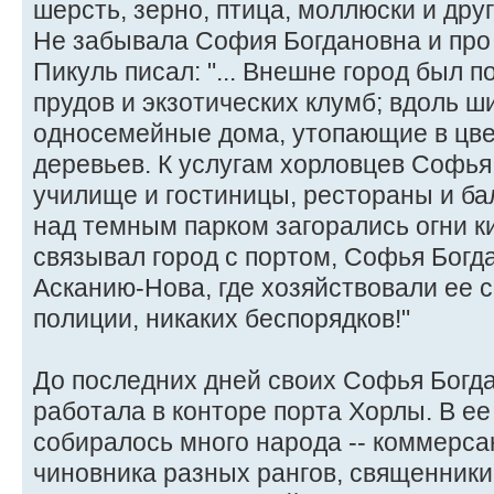
шерсть, зерно, птица, моллюски и дру
Не забывала София Богдановна и про
Пикуль писал: "... Внешне город был 
прудов и экзотических клумб; вдоль ш
односемейные дома, утопающие в цв
деревьев. К услугам хорловцев Софья
училище и гостиницы, рестораны и ба
над темным парком загорались огни к
связывал город с портом, Софья Богд
Асканию-Нова, где хозяйствовали ее 
полиции, никаких беспорядков!"
До последних дней своих Софья Богда
работала в конторе порта Хорлы. В е
собиралось много народа -- коммерса
чиновника разных рангов, священники