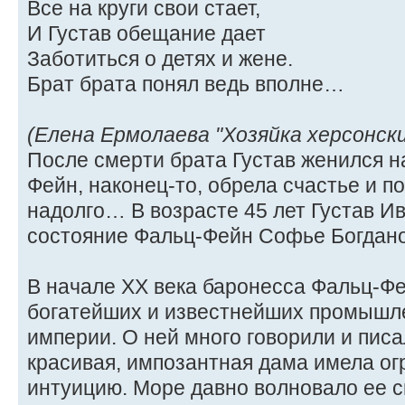
Все на круги свои стает,
И Густав обещание дает
Заботиться о детях и жене.
Брат брата понял ведь вполне…
(Елена Ермолаева "Хозяйка херсонск
После смерти брата Густав женился н
Фейн, наконец-то, обрела счастье и по
надолго… В возрасте 45 лет Густав Ив
состояние Фальц-Фейн Софье Богдано
В начале ХХ века баронесса Фальц-Фе
богатейших и известнейших промышл
империи. О ней много говорили и писа
красивая, импозантная дама имела о
интуицию. Море давно волновало ее 