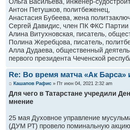
Ольга Васильева, инженер-судостроит
Антон Петушков, политбеженец,
Анастасия Бубеева, жена политзаклю
Сергей Давидис, член ПК ФКС Партии 
Алина Витухновская, писатель, общес
Полина Жеребцова, писатель, политб
Алла Дудаева, общественный деятель
первого президента Чеченской респуб
Re: Во время матча «Ак Барса»
Кашапов Рафис
» Пт июн 04, 2021 2:32 am
Для чего в Татарстане учредили Д
мнение
25 мая Духовное управление мусульм
(ДУМ РТ) провело поминальную акцию