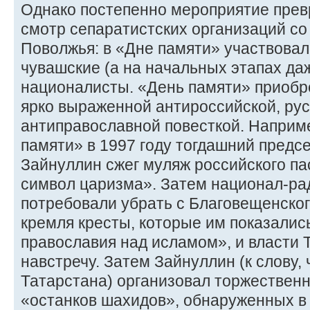
Однако постепенно мероприятие прев
смотр сепаратистских организаций со
Поволжья: в «Дне памяти» участвовал
чувашские (а на начальных этапах да
националисты. «День памяти» приобре
ярко выраженной антироссийской, ру
антиправославной повесткой. Наприм
памяти» в 1997 году тогдашний предс
Зайнуллин сжег муляж российского п
символ царизма». Затем национал-ра
потребовали убрать с Благовещенског
кремля кресты, которые им показали
православия над исламом», и власти 
навстречу. Затем Зайнуллин (к слову,
Татарстана) организовал торжествен
«останков шахидов», обнаруженных в 