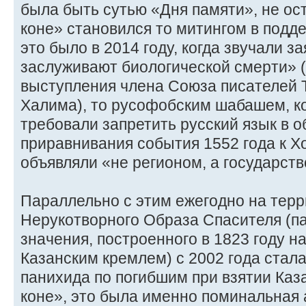
была быть сутью «Дня памяти», не ос
коне» становился то митингом в подд
это было в 2014 году, когда звучали з
заслуживают биологической смерти» (
выступления члена Союза писателей 
Халима), то русофобским шабашем, к
требовали запретить русский язык в о
приравнивания события 1552 года к Хо
объявляли «не регионом, а государств
Параллельно с этим ежегодно на терр
Нерукотворного Образа Спасителя (п
значения, построенного в 1823 году на
Казанским кремлем) с 2002 года стал
панихида по погибшим при взятии Каза
коне», это была именно поминальная а