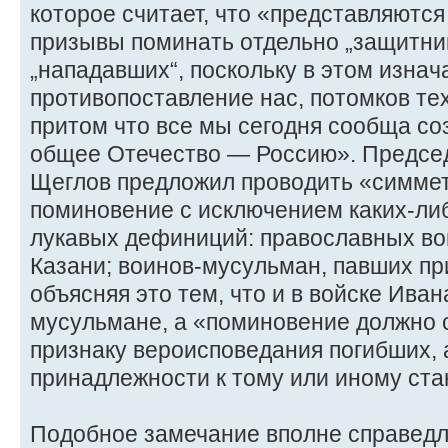
которое считает, что «представляютс
призывы поминать отдельно „защитник
„нападавших“, поскольку в этом изна
противопоставление нас, потомков тех 
притом что все мы сегодня сообща с
общее Отечество — Россию». Предсе
Щеглов предложил проводить «симме
поминовение с исключением каких-ли
лукавых дефиниций: православных во
Казани; воинов-мусульман, павших пр
объясняя это тем, что и в войске Ива
мусульмане, а «поминовение должно 
признаку вероисповедания погибших, а
принадлежности к тому или иному ста
Подобное замечание вполне справедли