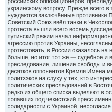
российских оппозиционеров, преследу
украинскому вопросу. Прежде всего в
нуждаются заключённые противники Пу
Советский Союз ввёл танки в Чехосло
протеста вышли всего восемь диссиде
путинский режим начал информационн
агрессию против Украины, несогласн
протестовать, в России оказалось на 
больше, но итог тот же — судебное и
преследование, лишение свободы и в
десятков оппонентов Кремля.Имена м
политзэков на слуху у тех, кто интер
политических преследований в Восто
редко из общего списка выделяют в о
попавших под чекистский пресс имен
солидарности с Украиной, несогласие