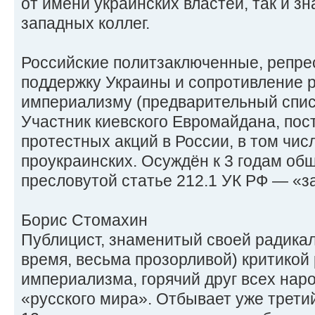
от имени украинских властей, так и з
западных коллег.
Российские политзаключенные, репре
поддержку Украины и сопротивление 
империализму (предварительный спис
Участник киевского Евромайдана, по
протестных акций в России, в том чи
проукраинских. Осуждён к 3 годам об
пресловутой статье 212.1 УК РФ — «з
Борис Стомахин
Публицист, знаменитый своей радикал
время, весьма прозорливой) критикой
империализма, горячий друг всех нар
«русского мира». Отбывает уже третий