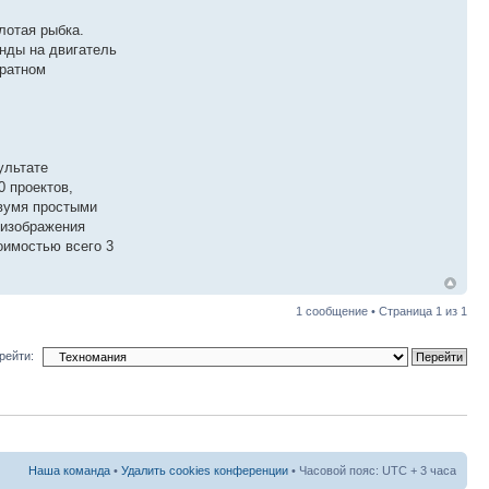
лотая рыбка.
нды на двигатель
братном
ультате
0 проектов,
двумя простыми
 изображения
оимостью всего 3
1 сообщение • Страница
1
из
1
рейти:
Наша команда
•
Удалить cookies конференции
• Часовой пояс: UTC + 3 часа