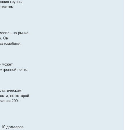
ляция группы
етчатом
мобиль на рынке,
е. Он
автомобиля.
е может
ктронной почте.
остатическим
ости, по которой
чании 200-
 10 долларов.