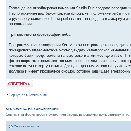
Голландская дизайнерская компания Studio Diip создала передвиж
Расположенная над баком камера фиксирует положение рыбы и отп
и рулевое управление. Если рыба плывет вперед, то и аквариум дв
направлении.
Три миллиона фотографий неба
Программист из Калифорнии Кен Мерфи построил установку для съе
покадрового видеомонтажа можно увидеть калейдоскоп изменений по
которые были представлены на выставке в этом месяце в Art of Ti
фотоаппаратами производятся миллионы последовательных фотогр
сохраняются на карту памяти. Доступ к данным можно получить че
доллара и имеет прозрачное окошко, которое защищает электронн
Ответить
Вернуться в Техномания
КТО СЕЙЧАС НА КОНФЕРЕНЦИИ
Сейчас этот форум просматривают: нет зарегистрированных пользователей и гост
Список форумов