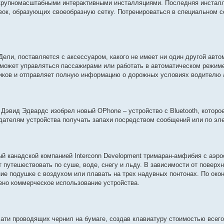
 крупномасштабными интерактивными инсталляциями. Последняя инстал
вок, образующих своеобразную сетку. Потренироваться в специальном с
ели, поставляется с аксессуаром, какого не имеет ни один другой авто
может управляться пассажирами или работать в автоматическом режим
чиков и отправляет полную информацию о дорожных условиях водителю 
 Дэвид Эдвардс изобрел новый OPhone – устройство с Bluetooth, которо
дателям устройства получать запахи посредством сообщений или по эле
ый канадской компанией Interconn Development тримаран-амфибия с аэр
путешествовать по суше, воде, снегу и льду. В зависимости от поверхн
ие подушке с воздухом или плавать на трех надувных понтонах. По окон
но коммерческое использование устройства.
чати проводящих чернил на бумаге, создав клавиатуру стоимостью всего