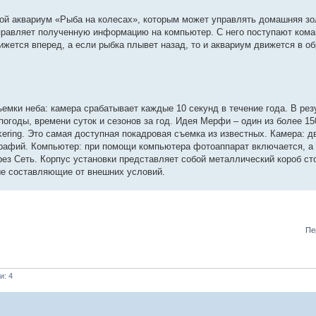
ной аквариум «Рыба на колесах», которым может управлять домашняя зо
равляет полученную информацию на компьютер. С него поступают кома
ижется вперед, а если рыбка плывет назад, то и аквариум движется в о
мки неба: камера срабатывает каждые 10 секунд в течение года. В рез
годы, времени суток и сезонов за год. Идея Мерфи – один из более 15
nkering. Это самая доступная покадровая съемка из известных. Камера: 
афий. Компьютер: при помощи компьютера фотоаппарат включается, а
рез Сеть. Корпус установки представляет собой металлический короб ст
ые составляющие от внешних условий.
Пе
и: 4