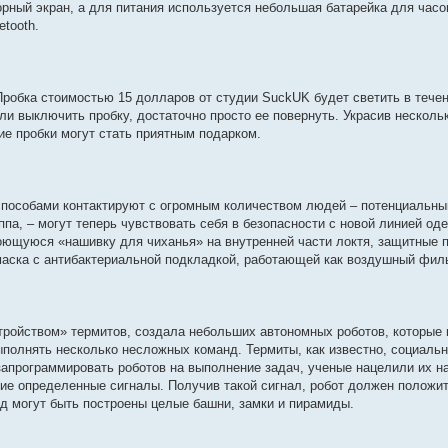
орный экран, а для питания используется небольшая батарейка для часо
tooth.
Пробка стоимостью 15 долларов от студии SuckUK будет светить в тече
ли выключить пробку, достаточно просто ее повернуть. Украсив несколь
е пробки могут стать приятным подарком.
 способами контактируют с огромным количеством людей – потенциальн
па, – могут теперь чувствовать себя в безопасности с новой линией од
моющуюся «нашивку для чиханья» на внутренней части локтя, защитные п
 маска с антибактериальной подкладкой, работающей как воздушный фил
тройством» термитов, создала небольших автономных роботов, которые 
выполнять несколько несложных команд. Термиты, как известно, социаль
запрограммировать роботов на выполнение задач, ученые нацелили их н
ие определенные сигналы. Получив такой сигнал, робот должен положи
д могут быть построены целые башни, замки и пирамиды.