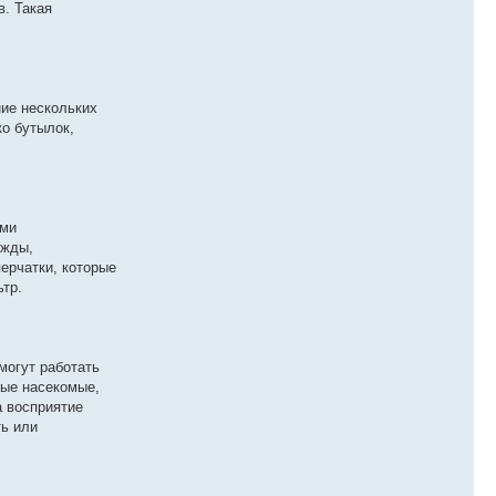
в. Такая
ние нескольких
ко бутылок,
ыми
ежды,
ерчатки, которые
ьтр.
могут работать
ные насекомые,
а восприятие
ть или