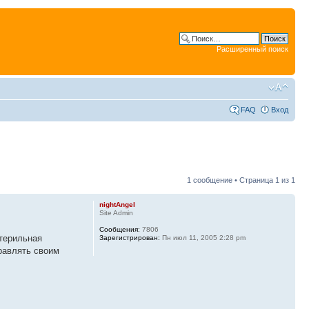
Расширенный поиск
FAQ
Вход
1 сообщение • Страница
1
из
1
nightAngel
Site Admin
Сообщения:
7806
стерильная
Зарегистрирован:
Пн июл 11, 2005 2:28 pm
равлять своим