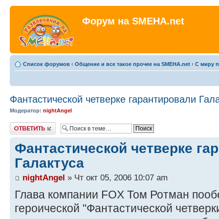
Форум на SMEHA.net
Список форумов
‹
Общение и все такое прочее на SMEHA.net
‹
С миру 
Фантастической четверке гарантировали Гал
Модератор:
nightAngel
Ответить
Фантастической четверке га
Галактуса
nightAngel
» Чт окт 05, 2006 10:07 am
Глава компании FOX Том Ротман поо
героической "Фантастической четверки