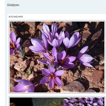
Шафран
ВЛОЖЕНИЯ