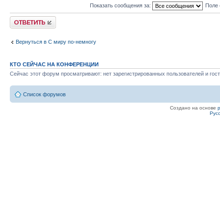
Показать сообщения за:
Поле 
Ответить
Вернуться в С миру по-немногу
КТО СЕЙЧАС НА КОНФЕРЕНЦИИ
Сейчас этот форум просматривают: нет зарегистрированных пользователей и гост
Список форумов
Создано на основе
Рус