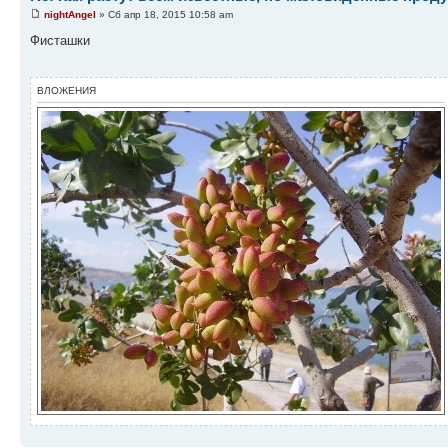
nightAngel
» Сб апр 18, 2015 10:58 am
Фисташки
ВЛОЖЕНИЯ