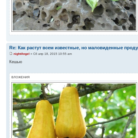
Re: Как растут всем известные, но маловиденные прод
nightAngel
» Сб апр 18, 2015 10:55 am
Кешью
ВЛОЖЕНИЯ