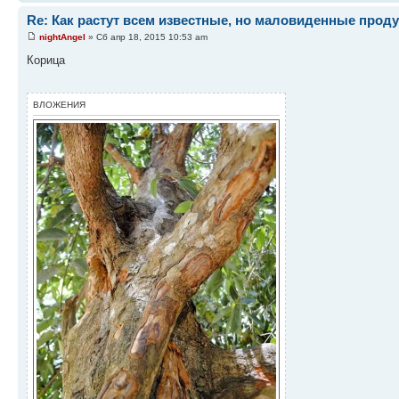
Re: Как растут всем известные, но маловиденные прод
nightAngel
» Сб апр 18, 2015 10:53 am
Корица
ВЛОЖЕНИЯ