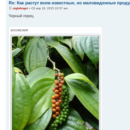
Re: Как растут всем известные, но маловиденные прод
nightAngel
» Сб апр 18, 2015 10:57 am
Черный перец
ВЛОЖЕНИЯ