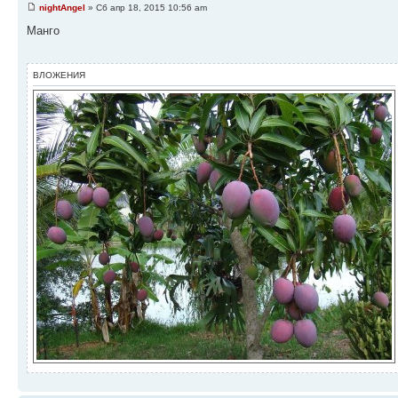
nightAngel
» Сб апр 18, 2015 10:56 am
Манго
ВЛОЖЕНИЯ