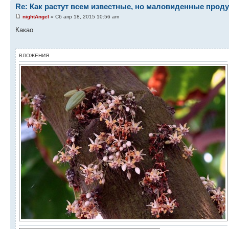
Re: Как растут всем известные, но маловиденные прод
nightAngel
» Сб апр 18, 2015 10:56 am
Какао
ВЛОЖЕНИЯ