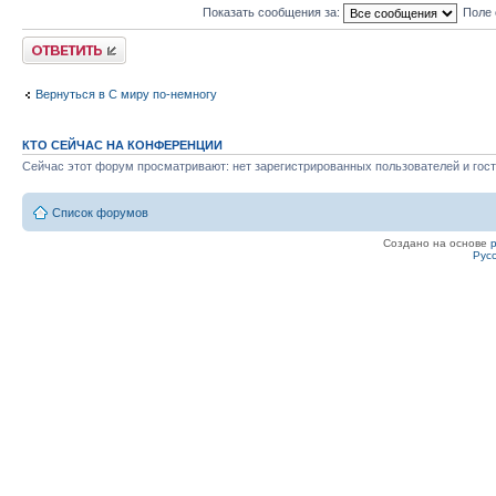
Показать сообщения за:
Поле 
Ответить
Вернуться в С миру по-немногу
КТО СЕЙЧАС НА КОНФЕРЕНЦИИ
Сейчас этот форум просматривают: нет зарегистрированных пользователей и гост
Список форумов
Создано на основе
Рус