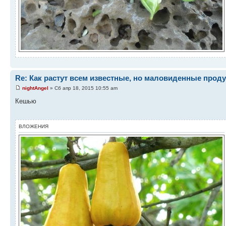
Re: Как растут всем известные, но маловиденные прод
nightAngel
» Сб апр 18, 2015 10:55 am
Кешью
ВЛОЖЕНИЯ