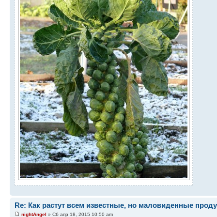
Re: Как растут всем известные, но маловиденные прод
nightAngel
» Сб апр 18, 2015 10:50 am