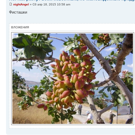
nightAngel
» Сб апр 18, 2015 10:58 am
Фисташки
ВЛОЖЕНИЯ