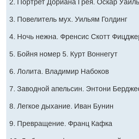
2. Портрет Дориана Грея. Оскар Уайл
3. Повелитель мух. Уильям Голдинг
4. Ночь нежна. Френсис Скотт Фицдж
5. Бойня номер 5. Курт Воннегут
6. Лолита. Владимир Набоков
7. Заводной апельсин. Энтони Бердже
8. Легкое дыхание. Иван Бунин
9. Превращение. Франц Кафка