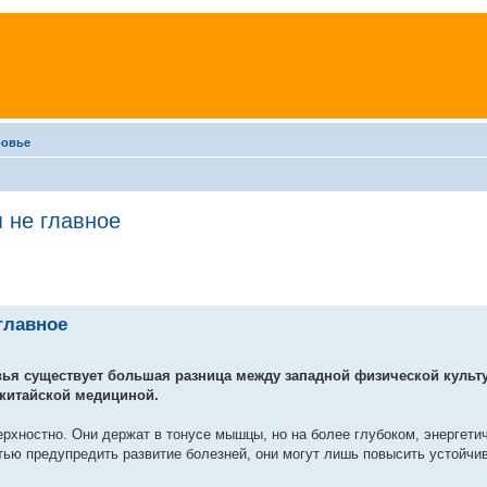
ровье
 не главное
главное
овья существует большая разница между западной физической культ
китайской медициной.
хностно. Они держат в тонусе мышцы, но на более глубоком, энергети
стью предупредить развитие болезней, они могут лишь повысить устойчив