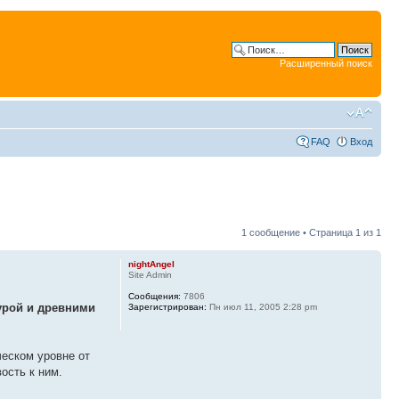
Расширенный поиск
FAQ
Вход
1 сообщение • Страница
1
из
1
nightAngel
Site Admin
Сообщения:
7806
урой и древними
Зарегистрирован:
Пн июл 11, 2005 2:28 pm
ческом уровне от
ость к ним.