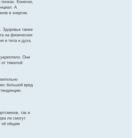
 почках. Конечно,
енциал. А
нов в энергии.
в. Здоровье также
та на физических
я и тела и духа.
 укрепляло. Они
 от тяжелой
твительно
инес большой вред
 тенденцию.
ртсменов, так и
два ли смогут
т об общем