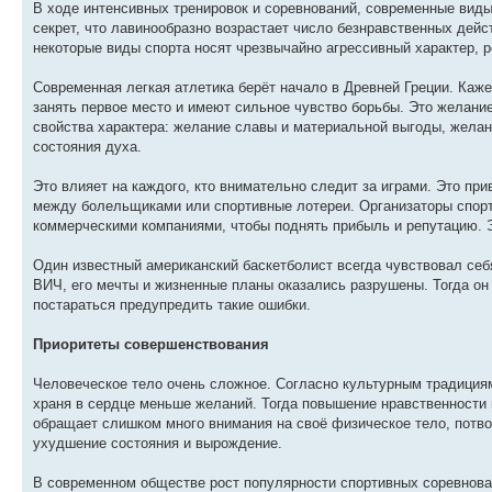
В ходе интенсивных тренировок и соревнований, современные виды
секрет, что лавинообразно возрастает число безнравственных дей
некоторые виды спорта носят чрезвычайно агрессивный характер, р
Современная легкая атлетика берёт начало в Древней Греции. Каже
занять первое место и имеют сильное чувство борьбы. Это желани
свойства характера: желание славы и материальной выгоды, желани
состояния духа.
Это влияет на каждого, кто внимательно следит за играми. Это пр
между болельщиками или спортивные лотереи. Организаторы спор
коммерческими компаниями, чтобы поднять прибыль и репутацию. Э
Один известный американский баскетболист всегда чувствовал себ
ВИЧ, его мечты и жизненные планы оказались разрушены. Тогда он
постараться предупредить такие ошибки.
Приоритеты совершенствования
Человеческое тело очень сложное. Согласно культурным традициям 
храня в сердце меньше желаний. Тогда повышение нравственности 
обращает слишком много внимания на своё физическое тело, потв
ухудшение состояния и вырождение.
В современном обществе рост популярности спортивных соревнов