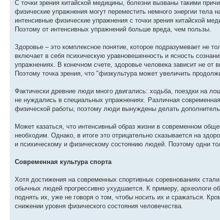
С точки зрения китайской медицины, болезни вызваны такими причин
физические упражнения могут переместить немного энергии тела на
интенсивные физические упражнения с точки зрения китайской меди
Поэтому от интенсивных упражнений больше вреда, чем пользы.
Здоровье – это комплексное понятие, которое подразумевает не то
включает в себя психическую уравновешенность и ясность сознани
упражнениях. В конечном счете, здоровье человека зависит не от 
Поэтому точка зрения, что "физкультура может увеличить продолж
Фактически древние люди много двигались: ходьба, поездки на лош
не нуждались в специальных упражнениях. Различная современная
физической работы, поэтому люди вынуждены делать дополнитель
Может казаться, что интенсивный образ жизни в современном обще
необходим. Однако, в итоге это отрицательно сказывается на здор
и психическому и физическому состоянию людей. Поэтому одни тол
Современная культура спорта
Хотя достижения на современных спортивных соревнованиях стали 
обычных людей прогрессивно ухудшается. К примеру, археологи о
поднять их, уже не говоря о том, чтобы носить их и сражаться. Кр
снижении уровня физического состояния человечества.