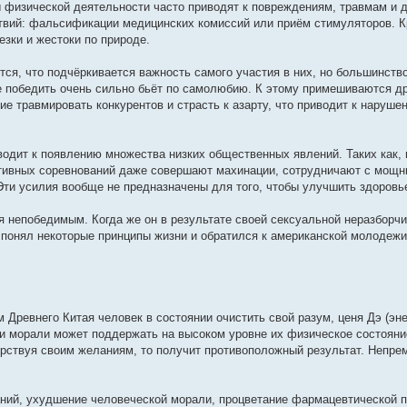
 физической деятельности часто приводят к повреждениям, травмам и 
ствий: фальсификации медицинских комиссий или приём стимуляторов. К
езки и жестоки по природе.
тся, что подчёркивается важность самого участия в них, но большинство
е победить очень сильно бьёт по самолюбию. К этому примешиваются д
е травмировать конкурентов и страсть к азарту, что приводит к наруше
иводит к появлению множества низких общественных явлений. Таких как,
тивных соревнований даже совершают махинации, сотрудничают с мощ
ти усилия вообще не предназначены для того, чтобы улучшить здоровь
я непобедимым. Когда же он в результате своей сексуальной неразборч
 понял некоторые принципы жизни и обратился к американской молодежи
Древнего Китая человек в состоянии очистить свой разум, ценя Дэ (эне
и морали может поддержать на высоком уровне их физическое состояни
орствуя своим желаниям, то получит противоположный результат. Непр
аний, ухудшение человеческой морали, процветание фармацевтической 