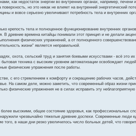
ами, как недостаток энергии во внутренних органах, например, печени и
 поверхность, но это никак не влияет на внутренний энергетический пот
цины и вовсе серьезно увеличивают потребность тела и внутренних орга
лько крепость тела и полноценное функционирование внутренних органо
я. В древние времена китайцы понимали этот принцип и не делали акцен
выполнения физических упражнений, а от полноценного совершенствовани
ительность жизни" является неправильной.
адях, охота, сельский труд и занятия боевыми искусствами - всё это их
 бытовая техника с высоким уровнем автоматизации освобождает людей
ные физические упражнения после работы.
стве, с его стремлением к комфорту и сокращению рабочих часов, дейс
овье. На самом деле, можно заметить, что современный образ жизни пр
ько физические упражнения не в силах исправить эту неблагоприятную
более высокими, общее состояние здоровья, как профессиональных спо
бнаружили чрезвычайно тяжелые древние доспехи. Современные люди е
оме того, в наши дни резко увеличилось число больных детей, что говори