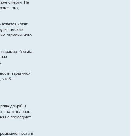
даже смерти. Не
роме того,
 атлетов хотят
ругие плохие
нию гармоничного
 например, борьба
ными
е.
ивости заразился
, чтобы
ргию добра) и
е. Если человек
еменно последуют
промышленности и