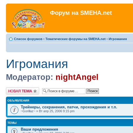
Форум на SMEHA.net
Список форумов
‹
Тематические форумы на SMEHA.net
‹
Игромания
Игромания
Модератор:
nightAngel
Новая тема
ОБЪЯВЛЕНИЯ
Трейнеры, сохранения, патчи, прохождения и т.п.
~Gorillaz~ » Вт апр 25, 2006 9:15 pm
ТЕМЫ
Ваши предложения