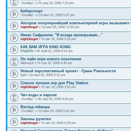
~Gorillaz~ » Пт апр 28, 2006 7:22 pm
Киберспорт
~Gorillaz~ » Сб июн 10, 2006 5:37 pm
Авторов популярнейшей компьютерной игры вызывают 
nightAngel
» Ср июл 05, 2006 12:54 pm
Никас Cафронов: "Я всегда проигрываю..."
nightAngel
» Чт авг 10, 2006 5:16 pm
КАК ВАМ ИГРА KING KONG
EN@KIN
» Вт май 02, 2006 8:14 am
Он лайн игра нового поколения
AlekseyII » Чт сен 15, 2005 6:40 am
Новый перспективный проект - Грани Реальности
Gpl
» Ср июл 05, 2006 2:31 pm
Список лучших игр для Play Station
nightAngel
» Чт авг 10, 2006 3:53 pm
Чит-коды и пароли
~Gorillaz~ » Вт апр 25, 2006 9:43 pm
Взгляд геймера
~Gorillaz~ » Сб июн 10, 2006 5:42 pm
Законы рулетки
nightAngel
» Чт авг 10, 2006 5:20 pm
Николай Солдатенков "Город бешеных «бабок»"