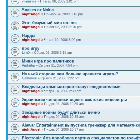
vitaminka
» Пт мар 06, 2009 2:01 pm
Snakes от Nokia
nightAngel
» Ср мар 04, 2009 3:16 pm
Этот безумный мир on-line
nightAngel
» Ср авг 02, 2006 3:16 pm
Нарды
nightAngel
» Чт авг 10, 2006 5:00 pm
про игру
LineX
» Сб дек 02, 2006 3:19 am
Мини игра про палитиков
Andruha
» Ср фев 21, 2007 7:54 pm
На чьей стороне вам больше нравится играть?
Camomile
» Ср июн 21, 2006 1:22 pm
Владельцы компьютеров станут следователями
nightAngel
» Чт дек 14, 2006 2:39 am
Украинские чиновники оценят жестокие видеоигры
nightAngel
» Пн дек 04, 2006 10:39 am
Звездные войны будут длиться вечно
nightAngel
» Пн дек 04, 2006 10:38 am
Alawar Entertainment выпустила тренажер для математик
nightAngel
» Пн дек 04, 2006 10:37 am
Electronic Arts приобрела партию специалистов по гольф