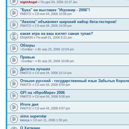
nightAngel
» Пн дек 04, 2006 10:37 am
"Бука" на выставке "Игромир - 2006"!
PAKITO » Сб ноя 04, 2006 10:08 pm
"Акелла" объявляет широкий набор бета-тестеров!
PAKITO » Сб ноя 04, 2006 10:09 pm
какая игра на ваш взглят самая тупая?
EN@KIN » Пн май 01, 2006 6:21 pm
Обзоры
~Gorillaz~ » Вт апр 25, 2006 10:04 pm
Превью
~Gorillaz~ » Вт апр 25, 2006 10:08 pm
Десятка лучших
PAKITO » Сб ноя 04, 2006 10:14 pm
Отныне русский - государственный язык Забытых Корол
PAKITO » Сб ноя 04, 2006 9:59 pm
GFI на «ИгроМире» 2006
PAKITO » Сб ноя 04, 2006 9:58 pm
Итоги дня
PAKITO » Сб ноя 04, 2006 9:57 pm
sims superstar
inessa
» Сб окт 21, 2006 1:30 pm
О Хитмане