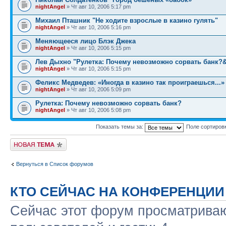
nightAngel
» Чт авг 10, 2006 5:17 pm
Михаил Пташник "Не ходите взрослые в казино гулять"
nightAngel
» Чт авг 10, 2006 5:16 pm
Меняющееся лицо Блэк Джека
nightAngel
» Чт авг 10, 2006 5:15 pm
Лев Дыхно "Рулетка: Почему невозможно сорвать банк?
nightAngel
» Чт авг 10, 2006 5:15 pm
Феликс Медведев: «Иногда в казино так проиграешься...»
nightAngel
» Чт авг 10, 2006 5:09 pm
Рулетка: Почему невозможно сорвать банк?
nightAngel
» Чт авг 10, 2006 5:08 pm
Показать темы за:
Поле сортиров
Новая тема
Вернуться в Список форумов
КТО СЕЙЧАС НА КОНФЕРЕНЦИИ
Сейчас этот форум просматриваю