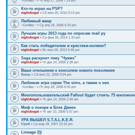
~Gorillaz~ » Чт апр 27, 2006 7:29 pm
Кто-то играл на PSP?
nightAngel
» Сб июн 26, 2010 9:13 pm
Любимый жанр
~Gorillaz~ » Ср апр 26, 2006 6:33 pm
Лучшие игры 2013 года по опросам mail ру
nightAngel
» Ср фев 26, 2014 1:33 pm
Как стать победителем в крестики-нолики?
nightAngel
» Вс июл 28, 2013 5:48 pm
Sega раскроет тему "Чужих"
nightAngel
» Чт дек 14, 2006 2:39 am
Ваше отношение к консолям нового поколения
Вован
» Сб июл 22, 2006 8:04 pm
Любимая игра серии The sims, а тажже о них
~Gorillaz~ » Пт апр 28, 2006 6:43 pm
Многопользовательский Fallout будет стоить 75 миллион
nightAngel
» Чт дек 14, 2006 2:40 am
Миф о покере и Блэк Джеке
nightAngel
» Чт авг 10, 2006 5:07 pm
УРА ВЫШЕЛ S.T.A.L.K.E.R.
Юрий
» Ср мар 28, 2007 10:16 pm
Lineage 2))