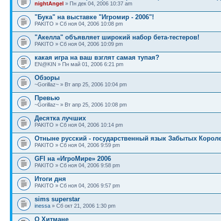
nightAngel
» Пн дек 04, 2006 10:37 am
"Бука" на выставке "Игромир - 2006"!
PAKITO » Сб ноя 04, 2006 10:08 pm
"Акелла" объявляет широкий набор бета-тестеров!
PAKITO » Сб ноя 04, 2006 10:09 pm
какая игра на ваш взглят самая тупая?
EN@KIN » Пн май 01, 2006 6:21 pm
Обзоры
~Gorillaz~ » Вт апр 25, 2006 10:04 pm
Превью
~Gorillaz~ » Вт апр 25, 2006 10:08 pm
Десятка лучших
PAKITO » Сб ноя 04, 2006 10:14 pm
Отныне русский - государственный язык Забытых Корол
PAKITO » Сб ноя 04, 2006 9:59 pm
GFI на «ИгроМире» 2006
PAKITO » Сб ноя 04, 2006 9:58 pm
Итоги дня
PAKITO » Сб ноя 04, 2006 9:57 pm
sims superstar
inessa
» Сб окт 21, 2006 1:30 pm
О Хитмане