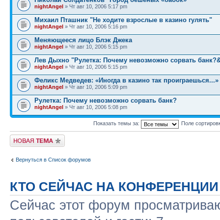
nightAngel
» Чт авг 10, 2006 5:17 pm
Михаил Пташник "Не ходите взрослые в казино гулять"
nightAngel
» Чт авг 10, 2006 5:16 pm
Меняющееся лицо Блэк Джека
nightAngel
» Чт авг 10, 2006 5:15 pm
Лев Дыхно "Рулетка: Почему невозможно сорвать банк?
nightAngel
» Чт авг 10, 2006 5:15 pm
Феликс Медведев: «Иногда в казино так проиграешься...»
nightAngel
» Чт авг 10, 2006 5:09 pm
Рулетка: Почему невозможно сорвать банк?
nightAngel
» Чт авг 10, 2006 5:08 pm
Показать темы за:
Поле сортиров
Новая тема
Вернуться в Список форумов
КТО СЕЙЧАС НА КОНФЕРЕНЦИИ
Сейчас этот форум просматриваю