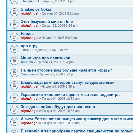
vitaminka
» Пт мар 06, 2009 2:01 pm
Snakes от Nokia
nightAngel
» Ср мар 04, 2009 3:16 pm
Этот безумный мир on-line
nightAngel
» Ср авг 02, 2006 3:16 pm
Нарды
nightAngel
» Чт авг 10, 2006 5:00 pm
про игру
LineX
» Сб дек 02, 2006 3:19 am
Мини игра про палитиков
Andruha
» Ср фев 21, 2007 7:54 pm
На чьей стороне вам больше нравится играть?
Camomile
» Ср июн 21, 2006 1:22 pm
Владельцы компьютеров станут следователями
nightAngel
» Чт дек 14, 2006 2:39 am
Украинские чиновники оценят жестокие видеоигры
nightAngel
» Пн дек 04, 2006 10:39 am
Звездные войны будут длиться вечно
nightAngel
» Пн дек 04, 2006 10:38 am
Alawar Entertainment выпустила тренажер для математик
nightAngel
» Пн дек 04, 2006 10:37 am
Electronic Arts приобрела партию специалистов по гольф