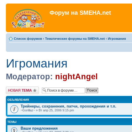
Форум на SMEHA.net
Список форумов
‹
Тематические форумы на SMEHA.net
‹
Игромания
Игромания
Модератор:
nightAngel
Новая тема
ОБЪЯВЛЕНИЯ
Трейнеры, сохранения, патчи, прохождения и т.п.
~Gorillaz~ » Вт апр 25, 2006 9:15 pm
ТЕМЫ
Ваши предложения