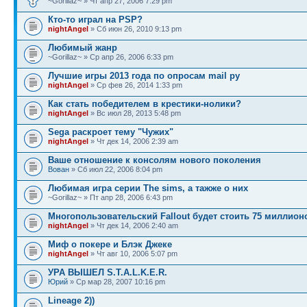
~Gorillaz~ » Чт апр 27, 2006 7:29 pm
Кто-то играл на PSP?
nightAngel
» Сб июн 26, 2010 9:13 pm
Любимый жанр
~Gorillaz~ » Ср апр 26, 2006 6:33 pm
Лучшие игры 2013 года по опросам mail ру
nightAngel
» Ср фев 26, 2014 1:33 pm
Как стать победителем в крестики-нолики?
nightAngel
» Вс июл 28, 2013 5:48 pm
Sega раскроет тему "Чужих"
nightAngel
» Чт дек 14, 2006 2:39 am
Ваше отношение к консолям нового поколения
Вован
» Сб июл 22, 2006 8:04 pm
Любимая игра серии The sims, а тажже о них
~Gorillaz~ » Пт апр 28, 2006 6:43 pm
Многопользовательский Fallout будет стоить 75 миллион
nightAngel
» Чт дек 14, 2006 2:40 am
Миф о покере и Блэк Джеке
nightAngel
» Чт авг 10, 2006 5:07 pm
УРА ВЫШЕЛ S.T.A.L.K.E.R.
Юрий
» Ср мар 28, 2007 10:16 pm
Lineage 2))