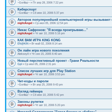
~Gorillaz~ » Пт апр 28, 2006 7:22 pm
Киберспорт
~Gorillaz~ » Сб июн 10, 2006 5:37 pm
Авторов популярнейшей компьютерной игры вызывают 
nightAngel
» Ср июл 05, 2006 12:54 pm
Никас Cафронов: "Я всегда проигрываю..."
nightAngel
» Чт авг 10, 2006 5:16 pm
КАК ВАМ ИГРА KING KONG
EN@KIN
» Вт май 02, 2006 8:14 am
Он лайн игра нового поколения
AlekseyII » Чт сен 15, 2005 6:40 am
Новый перспективный проект - Грани Реальности
Gpl
» Ср июл 05, 2006 2:31 pm
Список лучших игр для Play Station
nightAngel
» Чт авг 10, 2006 3:53 pm
Чит-коды и пароли
~Gorillaz~ » Вт апр 25, 2006 9:43 pm
Взгляд геймера
~Gorillaz~ » Сб июн 10, 2006 5:42 pm
Законы рулетки
nightAngel
» Чт авг 10, 2006 5:20 pm
Николай Солдатенков "Город бешеных «бабок»"