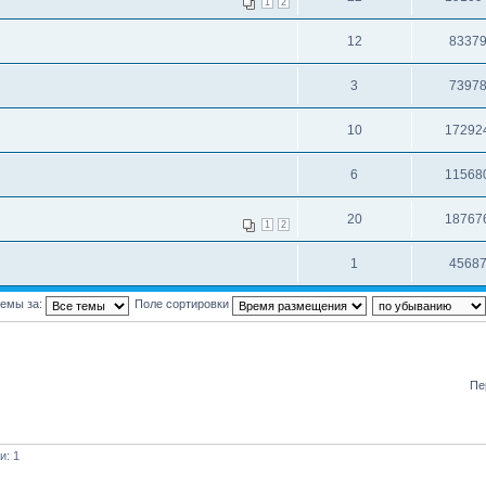
1
2
12
8337
3
7397
10
17292
6
11568
20
18767
1
2
1
4568
темы за:
Поле сортировки
Пе
и: 1