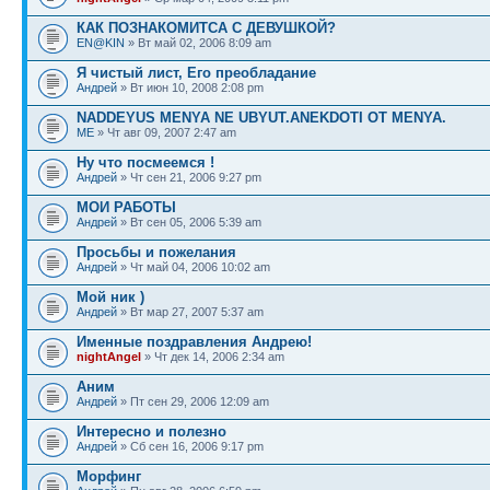
КАК ПОЗНАКОМИТСА С ДЕВУШКОЙ?
EN@KIN
» Вт май 02, 2006 8:09 am
Я чистый лист, Его преобладание
Андрей
» Вт июн 10, 2008 2:08 pm
NADDEYUS MENYA NE UBYUT.ANEKDOTI OT MENYA.
ME
» Чт авг 09, 2007 2:47 am
Ну что посмеемся !
Андрей
» Чт сен 21, 2006 9:27 pm
МОИ РАБОТЫ
Андрей
» Вт сен 05, 2006 5:39 am
Просьбы и пожелания
Андрей
» Чт май 04, 2006 10:02 am
Мой ник )
Андрей
» Вт мар 27, 2007 5:37 am
Именные поздравления Андрею!
nightAngel
» Чт дек 14, 2006 2:34 am
Аним
Андрей
» Пт сен 29, 2006 12:09 am
Интересно и полезно
Андрей
» Сб сен 16, 2006 9:17 pm
Морфинг