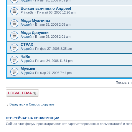
Андрей
» Пн авг 28, 2006 6:59 pm
Всякая всячина о Андрее!
PrinceSs » Пн май 08, 2006 12:20 am
Мода-Мужчины
Андрей
» Вт апр 25, 2006 2:05 am
Мода-Девушки
Андрей
» Вт апр 25, 2006 2:01 am
СТРАХ
Андрей
» Пн фев 27, 2006 8:35 am
ЧаВо
Андрей
» Пн апр 24, 2006 11:31 pm
Музыка
Андрей
» Пн мар 27, 2006 7:44 pm
Показать 
Новая тема
Вернуться в Список форумов
КТО СЕЙЧАС НА КОНФЕРЕНЦИИ
Сейчас этот форум просматривают: нет зарегистрированных пользователей и гост