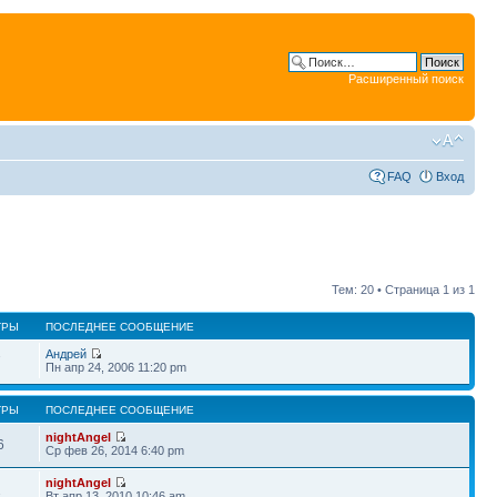
Расширенный поиск
FAQ
Вход
Тем: 20 • Страница
1
из
1
ТРЫ
ПОСЛЕДНЕЕ СООБЩЕНИЕ
Андрей
7
Пн апр 24, 2006 11:20 pm
ТРЫ
ПОСЛЕДНЕЕ СООБЩЕНИЕ
nightAngel
6
Ср фев 26, 2014 6:40 pm
nightAngel
2
Вт апр 13, 2010 10:46 am