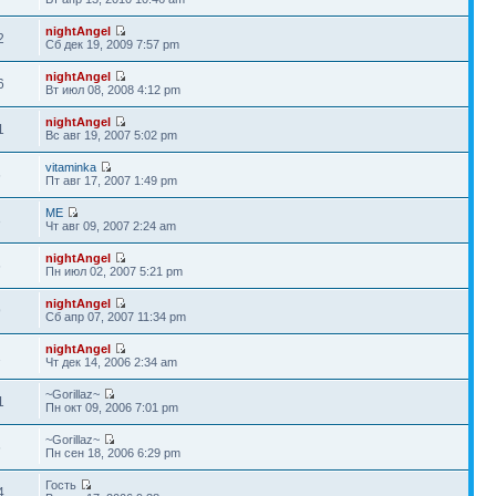
nightAngel
2
Сб дек 19, 2009 7:57 pm
nightAngel
6
Вт июл 08, 2008 4:12 pm
nightAngel
1
Вс авг 19, 2007 5:02 pm
vitaminka
6
Пт авг 17, 2007 1:49 pm
ME
3
Чт авг 09, 2007 2:24 am
nightAngel
6
Пн июл 02, 2007 5:21 pm
nightAngel
9
Сб апр 07, 2007 11:34 pm
nightAngel
1
Чт дек 14, 2006 2:34 am
~Gorillaz~
1
Пн окт 09, 2006 7:01 pm
~Gorillaz~
6
Пн сен 18, 2006 6:29 pm
Гость
4