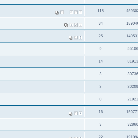
118
45930
...
1
6
7
8
34
18904
1
2
3
25
14053
1
2
9
5510
14
8191
3
3073
3
3020
0
2192
16
15077
1
2
3
3286
22
19109