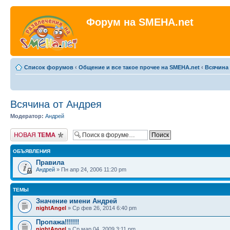
Форум на SMEHA.net
Список форумов
‹
Общение и все такое прочее на SMEHA.net
‹
Всячина
Всячина от Андрея
Модератор:
Андрей
Новая тема
ОБЪЯВЛЕНИЯ
Правила
Андрей
» Пн апр 24, 2006 11:20 pm
ТЕМЫ
Значение имени Андрей
nightAngel
» Ср фев 26, 2014 6:40 pm
Пропажа!!!!!!!
nightAngel
» Ср мар 04, 2009 3:11 pm