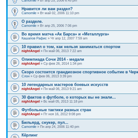
Camomile
» Вт апр 25, 2006 6:45 pm
Нравится ли вам раздел?
Camomile
» Вт май 02, 2006 11:10 pm
О разделе.
Camomile
» Вт апр 25, 2006 7:06 pm
Во время матча «Ак Барса» и «Металлурга»
Кашапов Рафис
» Чт апр 12, 2007 7:59 am
10 правил о том, как нельзя заниматься спортом
nightAngel
» Пн май 06, 2013 7:22 am
Олимпиада Сочи 2014 - медали
nightAngel
» Ср фев 26, 2014 1:34 pm
Скоро состоится грандиозное спортивное событие в Чер
Слон
» Ср фев 06, 2013 3:39 pm
10 легендарных мастеров боевых искусств
nightAngel
» Пн май 06, 2013 9:21 am
30 фактов о футболе, о которых вы не знали...
nightAngel
» Вс май 05, 2013 11:18 pm
Футбольные тактики разных стран
nightAngel
» Пт ноя 16, 2012 9:08 pm
Бильярд, снукер, пул...
Camomile
» Пн апр 24, 2006 11:40 pm
Кёрлинг