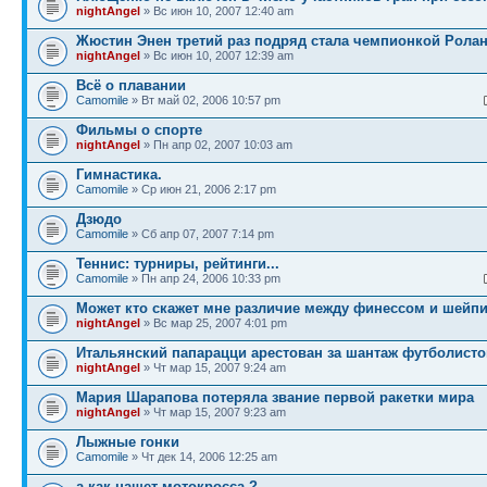
nightAngel
» Вс июн 10, 2007 12:40 am
Жюстин Энен третий раз подряд стала чемпионкой Ролан
nightAngel
» Вс июн 10, 2007 12:39 am
Всё о плавании
Camomile
» Вт май 02, 2006 10:57 pm
Фильмы о спорте
nightAngel
» Пн апр 02, 2007 10:03 am
Гимнастика.
Camomile
» Ср июн 21, 2006 2:17 pm
Дзюдо
Camomile
» Сб апр 07, 2007 7:14 pm
Теннис: турниры, рейтинги...
Camomile
» Пн апр 24, 2006 10:33 pm
Может кто скажет мне различие между финессом и шейп
nightAngel
» Вс мар 25, 2007 4:01 pm
Итальянский папарацци арестован за шантаж футболисто
nightAngel
» Чт мар 15, 2007 9:24 am
Мария Шарапова потеряла звание первой ракетки мира
nightAngel
» Чт мар 15, 2007 9:23 am
Лыжные гонки
Camomile
» Чт дек 14, 2006 12:25 am
а как нашет мотокросса ?