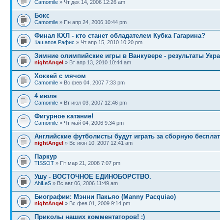
Camomile
» Чт дек 14, 2006 12:26 am
Бокс
Camomile
» Пн апр 24, 2006 10:44 pm
Финал КХЛ - кто станет обладателем Кубка Гагарина?
Кашапов Рафис
» Чт апр 15, 2010 10:20 pm
Зимние олимпийские игры в Ванкувере - результаты Укр
nightAngel
» Вт апр 13, 2010 10:44 am
Хоккей с мячом
Camomile
» Вс фев 04, 2007 7:33 pm
4 июля
Camomile
» Вт июл 03, 2007 12:46 pm
Фигурное катание!
Camomile
» Чт май 04, 2006 9:34 pm
Английские футболисты будут играть за сборную беспла
nightAngel
» Вс июн 10, 2007 12:41 am
Паркур
TISSOT
» Пт мар 21, 2008 7:07 pm
Ушу - ВОСТОЧНОЕ ЕДИНОБОРСТВО.
AhiLeS
» Вс авг 06, 2006 11:49 am
Биографии: Мэнни Пакьяо (Manny Pacquiao)
nightAngel
» Вс фев 01, 2009 9:14 pm
Приколы наших комментаторов! :)