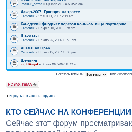
Рваный_ветер
» Ср фев 21, 2007 8:34 am
Дакар-2007. Трагедия на трассе
Camomile
» Чт янв 11, 2007 2:19 am
Канадский фигурист порезал коньком лицо партнерше
Camomile
» Сб фев 10, 2007 6:28 pm
Шахматы
Camomile
» Ср апр 26, 2006 10:51 pm
Australian Open
Camomile
» Пн янв 15, 2007 11:03 pm
Шейпинг
nightAngel
» Вт янв 09, 2007 11:42 am
Показать темы за:
Поле сортиров
Новая тема
Вернуться в Список форумов
КТО СЕЙЧАС НА КОНФЕРЕНЦИИ
Сейчас этот форум просматриваю