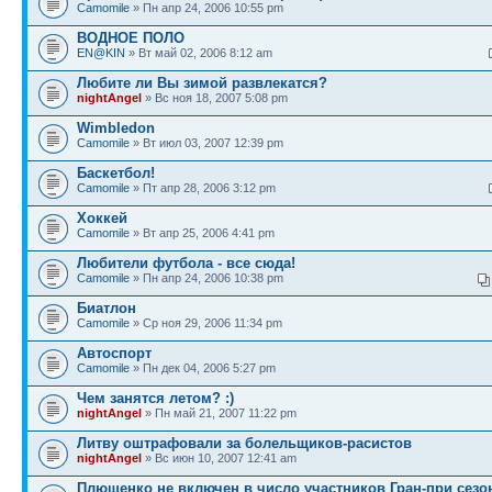
Camomile
» Пн апр 24, 2006 10:55 pm
ВОДНОЕ ПОЛО
EN@KIN
» Вт май 02, 2006 8:12 am
Любите ли Вы зимой развлекатся?
nightAngel
» Вс ноя 18, 2007 5:08 pm
Wimbledon
Camomile
» Вт июл 03, 2007 12:39 pm
Баскетбол!
Camomile
» Пт апр 28, 2006 3:12 pm
Хоккей
Camomile
» Вт апр 25, 2006 4:41 pm
Любители футбола - все сюда!
Camomile
» Пн апр 24, 2006 10:38 pm
Биатлон
Camomile
» Ср ноя 29, 2006 11:34 pm
Автоспорт
Camomile
» Пн дек 04, 2006 5:27 pm
Чем занятся летом? :)
nightAngel
» Пн май 21, 2007 11:22 pm
Литву оштрафовали за болельщиков-расистов
nightAngel
» Вс июн 10, 2007 12:41 am
Плющенко не включен в число участников Гран-при сезон