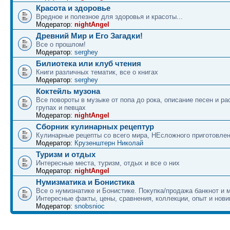
Красота и здоровье
Вредное и полезное для здоровья и красоты...
Модератор:
nightAngel
Древний Мир и Его Загадки!
Все о прошлом!
Модератор:
serghey
Билиотека или клуб чтения
Книги различных тематик, все о книгах
Модератор:
serghey
Коктейль музона
Все повороты в музыке от попа до рока, описание песен и ра
групах и певцах
Модератор:
nightAngel
Сборник кулинарных рецептур
Кулинарные рецепты со всего мира, НЕсложного приготовле
Модератор:
Крузенштерн Николай
Туризм и отдых
Интересные места, туризм, отдых и все о них
Модератор:
nightAngel
Нумизматика и Бонистика
Все о нумизнатике и Бонистике. Покупка/продажа банкнот и м
Интересные факты, цены, сравнения, коллекции, опыт и нови
Модератор:
snobsnioc