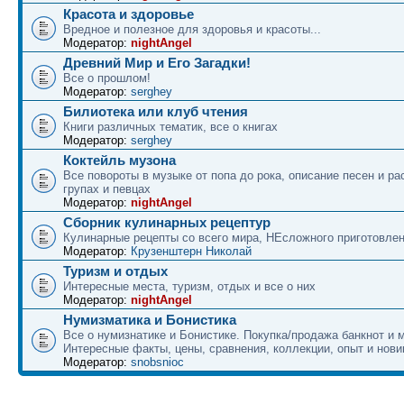
Красота и здоровье
Вредное и полезное для здоровья и красоты...
Модератор:
nightAngel
Древний Мир и Его Загадки!
Все о прошлом!
Модератор:
serghey
Билиотека или клуб чтения
Книги различных тематик, все о книгах
Модератор:
serghey
Коктейль музона
Все повороты в музыке от попа до рока, описание песен и ра
групах и певцах
Модератор:
nightAngel
Сборник кулинарных рецептур
Кулинарные рецепты со всего мира, НЕсложного приготовле
Модератор:
Крузенштерн Николай
Туризм и отдых
Интересные места, туризм, отдых и все о них
Модератор:
nightAngel
Нумизматика и Бонистика
Все о нумизнатике и Бонистике. Покупка/продажа банкнот и м
Интересные факты, цены, сравнения, коллекции, опыт и нови
Модератор:
snobsnioc