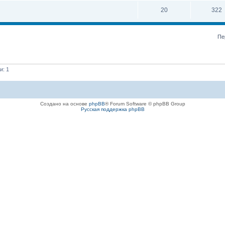
20
322
Пе
и: 1
Создано на основе
phpBB
® Forum Software © phpBB Group
Русская поддержка phpBB