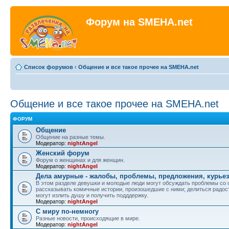
Форум на SMEHA.net
Список форумов
‹
Общение и все такое прочее на SMEHA.net
Общение и все такое прочее на SMEHA.net
ФОРУМ
Общение
Общение на разные темы.
Модератор:
nightAngel
Женский форум
Форум о женщинах и для женщин.
Модератор:
nightAngel
Дела амурные - жалобы, проблемы, предложения, курье
В этом разделе девушки и молодые люди могут обсуждать проблемы со 
рассказывать комичные истории, произошедшие с ними; делиться радос
могут излить душу и получить подддержку.
Модератор:
nightAngel
С миру по-немногу
Разные новости, происходящие в мире.
Модератор:
nightAngel