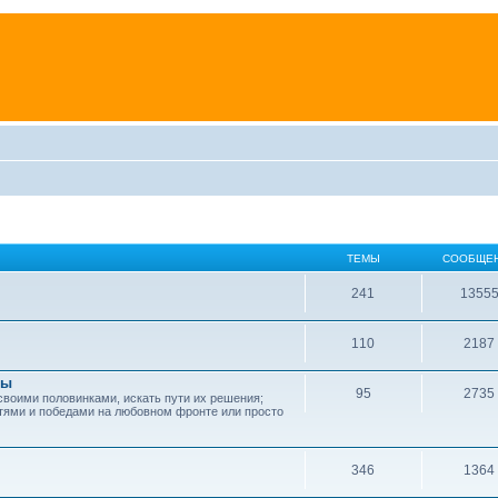
ТЕМЫ
СООБЩЕ
241
1355
110
2187
зы
95
2735
своими половинками, искать пути их решения;
тями и победами на любовном фронте или просто
346
1364