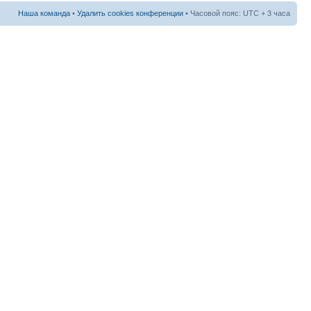
Наша команда
•
Удалить cookies конференции
• Часовой пояс: UTC + 3 часа