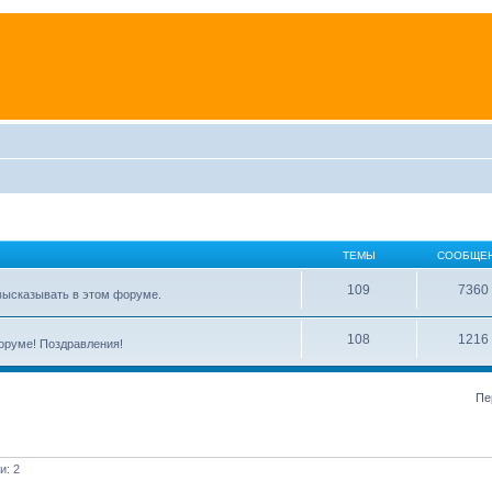
ТЕМЫ
СООБЩЕ
109
7360
высказывать в этом форуме.
108
1216
форуме! Поздравления!
Пе
и: 2