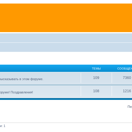
ТЕМЫ
СООБЩЕ
109
7360
высказывать в этом форуме.
108
1216
форуме! Поздравления!
Пе
и: 1