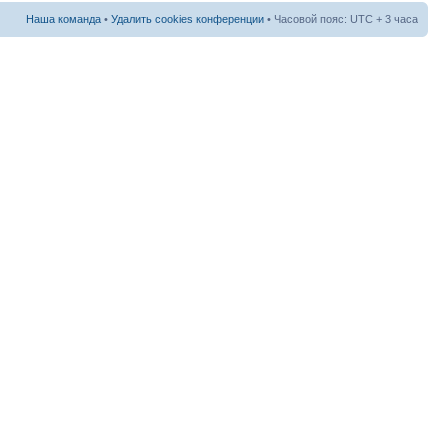
Наша команда
•
Удалить cookies конференции
• Часовой пояс: UTC + 3 часа