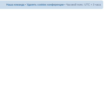
Наша команда
•
Удалить cookies конференции
• Часовой пояс: UTC + 3 часа