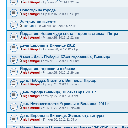
nightAngel
» Ср фев 26, 2014 1:22 pm
Новогодние города
nightAngel
» Ср янв 02, 2013 11:39 pm
Экстрим на высоте
aleksandro
» Ср июл 04, 2012 5:32 pm
Йордания, Новое чудо света - город в скалах - Петра
nightAngel
» Чт апр 26, 2012 11:22 am
День Европы в Виннице 2012
nightAngel
» Пн май 28, 2012 12:21 pm
9 мая - День Победы, 67-ая годовщина, Винница
nightAngel
» Чт май 10, 2012 11:14 am
Йордания, городки и пейзажи
nightAngel
» Чт апр 26, 2012 11:29 am
День Победы, 9 мая в г. Винница. Парад.
nightAngel
» Ср апр 25, 2012 11:53 am
День города Винница, 10 сентября 2011 г.
nightAngel
» Чт мар 22, 2012 5:03 pm
День Независимости Украины в Винница, 2011 г.
nightAngel
» Чт мар 22, 2012 10:48 am
День Европы в Виннице. Живые скульптуры
nightAngel
» Пт янв 20, 2012 11:05 pm
Музей Великой Отечественной Войны 1941-1945 гг. в г. Ки