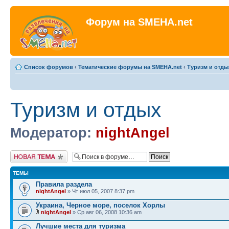
Форум на SMEHA.net
Список форумов
‹
Тематические форумы на SMEHA.net
‹
Туризм и отды
Туризм и отдых
Модератор:
nightAngel
Новая тема
ТЕМЫ
Правила раздела
nightAngel
» Чт июл 05, 2007 8:37 pm
Украина, Черное море, поселок Хорлы
nightAngel
» Ср авг 06, 2008 10:36 am
Лучшие места для туризма