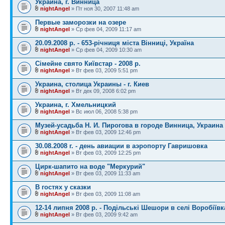
Украина, г. Винница
nightAngel
» Пт ноя 30, 2007 11:48 am
Первые заморозки на озере
nightAngel
» Ср фев 04, 2009 11:17 am
20.09.2008 р. - 653-річниця міста Вінниці, Україна
nightAngel
» Ср фев 04, 2009 10:30 am
Сімейне свято Київстар - 2008 р.
nightAngel
» Вт фев 03, 2009 5:51 pm
Украина, столица Украины - г. Киев
nightAngel
» Вт дек 09, 2008 6:02 pm
Украина, г. Хмельницкий
nightAngel
» Вс июл 06, 2008 5:38 pm
Музей-усадьба Н. И. Пирогова в городе Винница, Украина
nightAngel
» Вт фев 03, 2009 12:46 pm
30.08.2008 г. - день авиации в аэропорту Гавришовка
nightAngel
» Вт фев 03, 2009 12:25 pm
Цирк-шапито на воде "Меркурий"
nightAngel
» Вт фев 03, 2009 11:33 am
В гостях у сказки
nightAngel
» Вт фев 03, 2009 11:08 am
12-14 липня 2008 р. - Подільські Шешори в селі Воробіївк
nightAngel
» Вт фев 03, 2009 9:42 am