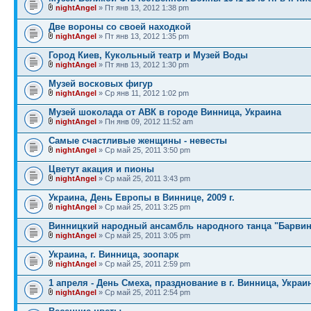
nightAngel
» Пт янв 13, 2012 1:38 pm
Две вороны со своей находкой
nightAngel
» Пт янв 13, 2012 1:35 pm
Город Киев, Кукольный театр и Музей Воды
nightAngel
» Пт янв 13, 2012 1:30 pm
Музей восковых фигур
nightAngel
» Ср янв 11, 2012 1:02 pm
Музей шоколада от АВК в городе Винница, Украина
nightAngel
» Пн янв 09, 2012 11:52 am
Самые счастливые женщины - невесты
nightAngel
» Ср май 25, 2011 3:50 pm
Цветут акация и пионы
nightAngel
» Ср май 25, 2011 3:43 pm
Украина, День Европы в Виннице, 2009 г.
nightAngel
» Ср май 25, 2011 3:25 pm
Винницкий народный ансамбль народного танца "Барви
nightAngel
» Ср май 25, 2011 3:05 pm
Украина, г. Винница, зоопарк
nightAngel
» Ср май 25, 2011 2:59 pm
1 апреля - День Смеха, празднование в г. Винница, Украи
nightAngel
» Ср май 25, 2011 2:54 pm