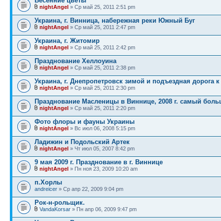
Весенние цветы
nightAngel
» Ср май 25, 2011 2:51 pm
Украина, г. Винница, набережная реки Южный Буг
nightAngel
» Ср май 25, 2011 2:47 pm
Украина, г. Житомир
nightAngel
» Ср май 25, 2011 2:42 pm
Празднование Хеллоуина
nightAngel
» Ср май 25, 2011 2:38 pm
Украина, г. Днепропетровск зимой и подъездная дорога к
nightAngel
» Ср май 25, 2011 2:30 pm
Празднование Масленицы в Виннице, 2008 г. самый бол
nightAngel
» Ср май 25, 2011 2:20 pm
Фото флоры и фауны Украины
nightAngel
» Вс июл 06, 2008 5:15 pm
Ладижин и Подольский Артек
nightAngel
» Чт июл 05, 2007 8:42 pm
9 мая 2009 г. Празднование в г. Виннице
nightAngel
» Пн ноя 23, 2009 10:20 am
п.Хорлы
andreicer
» Ср апр 22, 2009 9:04 pm
Рок-н-рольщик.
VandaKorsar
» Пн апр 06, 2009 9:47 pm