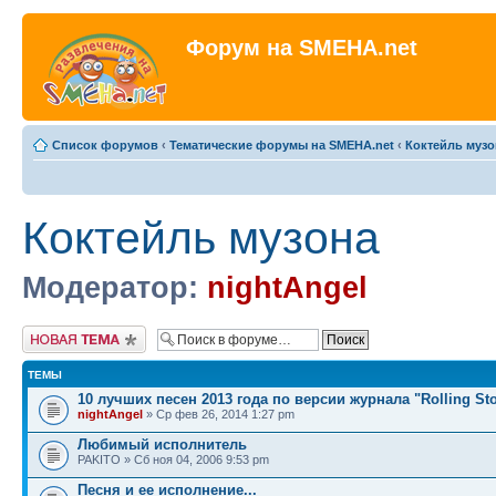
Форум на SMEHA.net
Список форумов
‹
Тематические форумы на SMEHA.net
‹
Коктейль музо
Коктейль музона
Модератор:
nightAngel
Новая тема
ТЕМЫ
10 лучших песен 2013 года по версии журнала "Rolling St
nightAngel
» Ср фев 26, 2014 1:27 pm
Любимый исполнитель
PAKITO » Сб ноя 04, 2006 9:53 pm
Песня и ее исполнение...