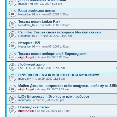
добро пожаловать меломан...
Elenab
» Чт июл 12, 2007 8:15 pm
Ваша любимая песня
Neostrike_07
» Чт июл 05, 2007 1:25 pm
Тексты песен Linkin Park
Neostrike_07
» Чт июл 05, 2007 1:03 pm
Cannibal Corpse снова пожирают Москву заживо
Neostrike_07
» Пт июл 06, 2007 11:02 pm
История US5
Neostrike_07
» Чт июл 05, 2007 1:41 pm
Тексты песен победителей Евровидения
nightAngel
» Вт май 15, 2007 12:15 am
Любимый жанр
PAKITO » Вс ноя 05, 2006 10:06 pm
ПРИШЛО ВРЕМЯ КОМПЬЮТЕРНОЙ МУЗЫКИ!!!!!
monreal
» Чт мар 29, 2007 11:36 pm
Майкл Джексон разрешает себя пощупать любому за $350
nightAngel
» Чт мар 15, 2007 9:19 am
ШОу Бизнеессс !!!Это круто или наоборот !
monreal
» Вс фев 25, 2007 7:56 pm
Новогодние песни!!!
nightAngel
» Вт дек 26, 2006 12:27 am