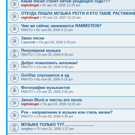
Какая песня станет хитом уходящего года???
nightAngel
» Вт дек 26, 2006 12:29 am
ОТКУДА ПОШЛА МУЗЫКА РЕГГИ И КТО ТАКИЕ РАСТАМА
nightAngel
» Пт янв 19, 2007 10:10 am
Чем же сейчас занимаются RAMMSTEIN?
PAKITO » Вс ноя 05, 2006 9:12 pm
Заказ песни
Camomile
» Пн дек 04, 2006 5:39 pm
Популярная музыка
PAKITO » Сб ноя 04, 2006 9:46 pm
Добро пожаловать меломан!
PAKITO » Сб ноя 04, 2006 9:40 pm
Gorillaz спускаются в ад
PAKITO » Вс ноя 05, 2006 9:19 pm
Фотографии музыкантов
PAKITO » Сб ноя 25, 2006 2:02 pm
James Blunt и тексты его песен
nightAngel
» Пн дек 04, 2006 10:25 am
Рок - направление в музыке или стиль жизни?
PAKITO » Сб ноя 04, 2006 9:36 pm
МУЗЫКА ТОЛЬКО ТУТ.........................
serghey
» Пт июл 21, 2006 1:27 pm