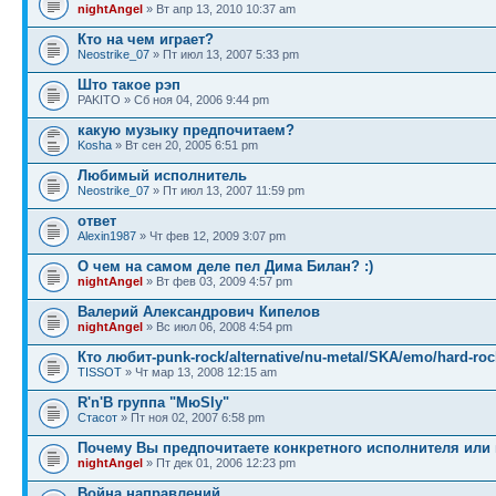
nightAngel
» Вт апр 13, 2010 10:37 am
Кто на чем играет?
Neostrike_07
» Пт июл 13, 2007 5:33 pm
Што такое рэп
PAKITO » Сб ноя 04, 2006 9:44 pm
какую музыку предпочитаем?
Kosha
» Вт сен 20, 2005 6:51 pm
Любимый исполнитель
Neostrike_07
» Пт июл 13, 2007 11:59 pm
ответ
Alexin1987
» Чт фев 12, 2009 3:07 pm
О чем на самом деле пел Дима Билан? :)
nightAngel
» Вт фев 03, 2009 4:57 pm
Валерий Александрович Кипелов
nightAngel
» Вс июл 06, 2008 4:54 pm
Кто любит-punk-rock/alternative/nu-metal/SKA/emo/hard-roc
TISSOT
» Чт мар 13, 2008 12:15 am
R'n'B группа "МюSly"
Стасот
» Пт ноя 02, 2007 6:58 pm
Почему Вы предпочитаете конкретного исполнителя или
nightAngel
» Пт дек 01, 2006 12:23 pm
Война направлений