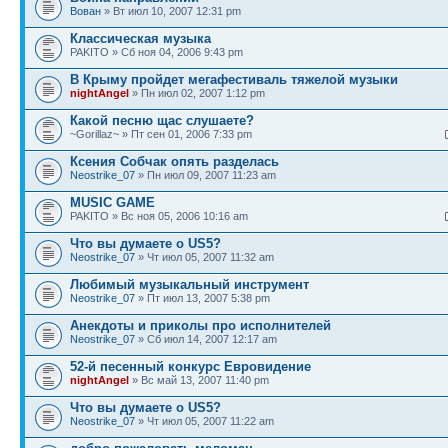
Вован
» Вт июл 10, 2007 12:31 pm
Классическая музыка
PAKITO » Сб ноя 04, 2006 9:43 pm
В Крыму пройдет мегафестиваль тяжелой музыки
nightAngel
» Пн июл 02, 2007 1:12 pm
Какой песню щас слушаете?
~Gorillaz~ » Пт сен 01, 2006 7:33 pm
Ксения Собчак опять разделась
Neostrike_07
» Пн июл 09, 2007 11:23 am
MUSIC GAME
PAKITO » Вс ноя 05, 2006 10:16 am
Что вы думаете о US5?
Neostrike_07
» Чт июл 05, 2007 11:32 am
Любимый музыкальный инструмент
Neostrike_07
» Пт июл 13, 2007 5:38 pm
Анекдоты и приколы про исполнителей
Neostrike_07
» Сб июл 14, 2007 12:17 am
52-й песенный конкурс Евровидение
nightAngel
» Вс май 13, 2007 11:40 pm
Что вы думаете о US5?
Neostrike_07
» Чт июл 05, 2007 11:22 am