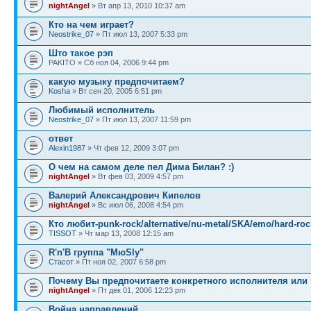
nightAngel
» Вт апр 13, 2010 10:37 am
Кто на чем играет?
Neostrike_07
» Пт июл 13, 2007 5:33 pm
Што такое рэп
PAKITO » Сб ноя 04, 2006 9:44 pm
какую музыку предпочитаем?
Kosha
» Вт сен 20, 2005 6:51 pm
Любимый исполнитель
Neostrike_07
» Пт июл 13, 2007 11:59 pm
ответ
Alexin1987
» Чт фев 12, 2009 3:07 pm
О чем на самом деле пел Дима Билан? :)
nightAngel
» Вт фев 03, 2009 4:57 pm
Валерий Александрович Кипелов
nightAngel
» Вс июл 06, 2008 4:54 pm
Кто любит-punk-rock/alternative/nu-metal/SKA/emo/hard-roc
TISSOT
» Чт мар 13, 2008 12:15 am
R'n'B группа "МюSly"
Стасот
» Пт ноя 02, 2007 6:58 pm
Почему Вы предпочитаете конкретного исполнителя или
nightAngel
» Пт дек 01, 2006 12:23 pm
Война направлений