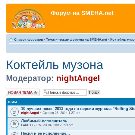
Форум на SMEHA.net
Список форумов
‹
Тематические форумы на SMEHA.net
‹
Коктейль музо
Коктейль музона
Модератор:
nightAngel
Новая тема
ТЕМЫ
10 лучших песен 2013 года по версии журнала "Rolling St
nightAngel
» Ср фев 26, 2014 1:27 pm
Любимый исполнитель
PAKITO » Сб ноя 04, 2006 9:53 pm
Песня и ее исполнение...