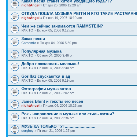
Какая песня станет хитом уходящего года???
nightAngel
» Вт дек 26, 2006 12:29 am
ОТКУДА ПОШЛА МУЗЫКА РЕГГИ И КТО ТАКИЕ РАСТАМА
nightAngel
» Пт янв 19, 2007 10:10 am
Чем же сейчас занимаются RAMMSTEIN?
PAKITO » Вс ноя 05, 2006 9:12 pm
Заказ песни
Camomile
» Пн дек 04, 2006 5:39 pm
Популярная музыка
PAKITO » Сб ноя 04, 2006 9:46 pm
Добро пожаловать меломан!
PAKITO » Сб ноя 04, 2006 9:40 pm
Gorillaz спускаются в ад
PAKITO » Вс ноя 05, 2006 9:19 pm
Фотографии музыкантов
PAKITO » Сб ноя 25, 2006 2:02 pm
James Blunt и тексты его песен
nightAngel
» Пн дек 04, 2006 10:25 am
Рок - направление в музыке или стиль жизни?
PAKITO » Сб ноя 04, 2006 9:36 pm
МУЗЫКА ТОЛЬКО ТУТ.........................
serghey
» Пт июл 21, 2006 1:27 pm