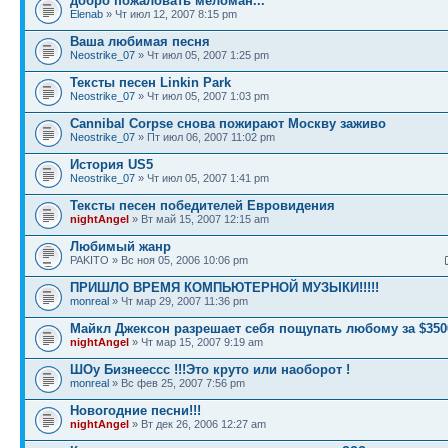
добро пожаловать меломан...
Elenab
» Чт июл 12, 2007 8:15 pm
Ваша любимая песня
Neostrike_07
» Чт июл 05, 2007 1:25 pm
Тексты песен Linkin Park
Neostrike_07
» Чт июл 05, 2007 1:03 pm
Cannibal Corpse снова пожирают Москву заживо
Neostrike_07
» Пт июл 06, 2007 11:02 pm
История US5
Neostrike_07
» Чт июл 05, 2007 1:41 pm
Тексты песен победителей Евровидения
nightAngel
» Вт май 15, 2007 12:15 am
Любимый жанр
PAKITO » Вс ноя 05, 2006 10:06 pm
ПРИШЛО ВРЕМЯ КОМПЬЮТЕРНОЙ МУЗЫКИ!!!!!
monreal
» Чт мар 29, 2007 11:36 pm
Майкл Джексон разрешает себя пощупать любому за $350
nightAngel
» Чт мар 15, 2007 9:19 am
ШОу Бизнеессс !!!Это круто или наоборот !
monreal
» Вс фев 25, 2007 7:56 pm
Новогодние песни!!!
nightAngel
» Вт дек 26, 2006 12:27 am