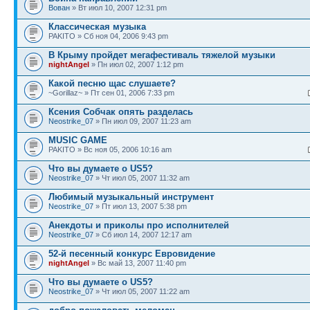
Вован
» Вт июл 10, 2007 12:31 pm
Классическая музыка
PAKITO » Сб ноя 04, 2006 9:43 pm
В Крыму пройдет мегафестиваль тяжелой музыки
nightAngel
» Пн июл 02, 2007 1:12 pm
Какой песню щас слушаете?
~Gorillaz~ » Пт сен 01, 2006 7:33 pm
Ксения Собчак опять разделась
Neostrike_07
» Пн июл 09, 2007 11:23 am
MUSIC GAME
PAKITO » Вс ноя 05, 2006 10:16 am
Что вы думаете о US5?
Neostrike_07
» Чт июл 05, 2007 11:32 am
Любимый музыкальный инструмент
Neostrike_07
» Пт июл 13, 2007 5:38 pm
Анекдоты и приколы про исполнителей
Neostrike_07
» Сб июл 14, 2007 12:17 am
52-й песенный конкурс Евровидение
nightAngel
» Вс май 13, 2007 11:40 pm
Что вы думаете о US5?
Neostrike_07
» Чт июл 05, 2007 11:22 am