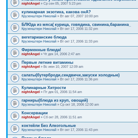
nightAngel
» Ср сен 05, 2007 5:23 pm
кулинарная экзотика, какова онА?
Крузенштерн Николай
» Вт авг 07, 2007 10:00 pm
БЛЮда из мяса( курица, говядина, свинина,баранина_
Крузенштерн Николай
» Вт окт 17, 2006 11:32 pm
вегетарианские блюда
Крузенштерн Николай
» Вт окт 17, 2006 11:33 pm
Фирменные блюда!
nightAngel
» Чт дек 14, 2006 2:47 am
Первые летние витамины
nightAngel
» Вс июн 10, 2007 12:09 am
салаты(бутерброди,сендвичи,закуски холодные)
Крузенштерн Николай
» Вт окт 17, 2006 11:36 pm
Кулинарные Хитрости
nightAngel
» Пт дек 01, 2006 11:54 am
гарниры(блюда из круп, овощей)
Крузенштерн Николай
» Ср окт 18, 2006 12:00 am
Консервации
nightAngel
» Сб окт 28, 2006 11:51 am
коктейли Без Алкогольные
Крузенштерн Николай
» Вт окт 17, 2006 11:43 pm