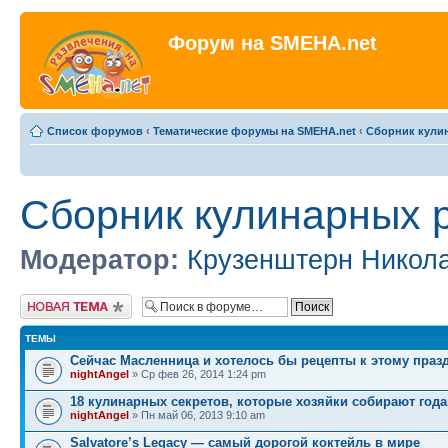
Форум на SMEHA.net
Список форумов
‹
Тематические форумы на SMEHA.net
‹
Сборник кули
Сборник кулинарных 
Модератор:
Крузенштерн Никол
Новая тема
ТЕМЫ
Сейчас Масленница и хотелось бы рецепты к этому праз
nightAngel
» Ср фев 26, 2014 1:24 pm
18 кулинарных секретов, которые хозяйки собирают год
nightAngel
» Пн май 06, 2013 9:10 am
Salvatore’s Legacy — самый дорогой коктейль в мире