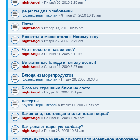
nightAngel
» Пн май 06, 2013 7:25 am
рецепты для хлебопечки
Крузенштерн Николай
» Чт июн 24, 2010 10:13 am
Пасха!
nightAngel
» Вт апр 13, 2010 10:35 am
Рецепты и меню стола к Новому году
nightAngel
» Вт дек 26, 2006 12:21 am
Что плохого в нашей еде?
nightAngel
» Пн июл 21, 2008 4:11 pm
Витаминные блюда к началу весны!
nightAngel
» Ср мар 04, 2009 3:27 pm
Блюда из морепродуктов
Крузенштерн Николай
» Пт дек 29, 2006 10:38 pm
6 самых страшных блюд на свете
nightAngel
» Пн дек 10, 2007 3:31 pm
десерты
Крузенштерн Николай
» Вт окт 17, 2006 11:38 pm
Какая она, настоящая итальянская пицца?
nightAngel
» Ср июл 16, 2008 11:59 pm
Как делают вареную колбасу?
nightAngel
» Пн янв 28, 2008 10:31 am
Итальянские ученые приготовили идеальное мороженое