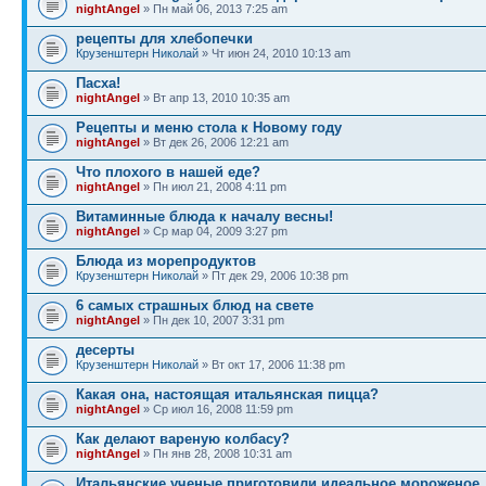
nightAngel
» Пн май 06, 2013 7:25 am
рецепты для хлебопечки
Крузенштерн Николай
» Чт июн 24, 2010 10:13 am
Пасха!
nightAngel
» Вт апр 13, 2010 10:35 am
Рецепты и меню стола к Новому году
nightAngel
» Вт дек 26, 2006 12:21 am
Что плохого в нашей еде?
nightAngel
» Пн июл 21, 2008 4:11 pm
Витаминные блюда к началу весны!
nightAngel
» Ср мар 04, 2009 3:27 pm
Блюда из морепродуктов
Крузенштерн Николай
» Пт дек 29, 2006 10:38 pm
6 самых страшных блюд на свете
nightAngel
» Пн дек 10, 2007 3:31 pm
десерты
Крузенштерн Николай
» Вт окт 17, 2006 11:38 pm
Какая она, настоящая итальянская пицца?
nightAngel
» Ср июл 16, 2008 11:59 pm
Как делают вареную колбасу?
nightAngel
» Пн янв 28, 2008 10:31 am
Итальянские ученые приготовили идеальное мороженое