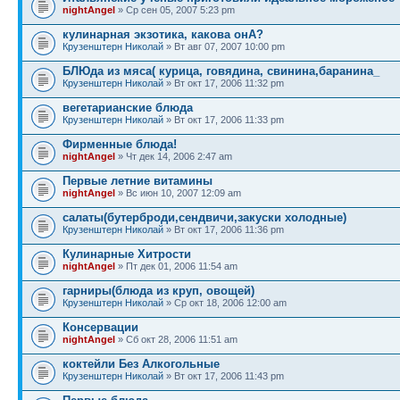
nightAngel
» Ср сен 05, 2007 5:23 pm
кулинарная экзотика, какова онА?
Крузенштерн Николай
» Вт авг 07, 2007 10:00 pm
БЛЮда из мяса( курица, говядина, свинина,баранина_
Крузенштерн Николай
» Вт окт 17, 2006 11:32 pm
вегетарианские блюда
Крузенштерн Николай
» Вт окт 17, 2006 11:33 pm
Фирменные блюда!
nightAngel
» Чт дек 14, 2006 2:47 am
Первые летние витамины
nightAngel
» Вс июн 10, 2007 12:09 am
салаты(бутерброди,сендвичи,закуски холодные)
Крузенштерн Николай
» Вт окт 17, 2006 11:36 pm
Кулинарные Хитрости
nightAngel
» Пт дек 01, 2006 11:54 am
гарниры(блюда из круп, овощей)
Крузенштерн Николай
» Ср окт 18, 2006 12:00 am
Консервации
nightAngel
» Сб окт 28, 2006 11:51 am
коктейли Без Алкогольные
Крузенштерн Николай
» Вт окт 17, 2006 11:43 pm