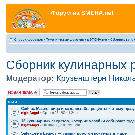
Форум на SMEHA.net
Список форумов
‹
Тематические форумы на SMEHA.net
‹
Сборник кули
Сборник кулинарных 
Модератор:
Крузенштерн Никол
Новая тема
ТЕМЫ
Сейчас Масленница и хотелось бы рецепты к этому праз
nightAngel
» Ср фев 26, 2014 1:24 pm
18 кулинарных секретов, которые хозяйки собирают год
nightAngel
» Пн май 06, 2013 9:10 am
Salvatore’s Legacy — самый дорогой коктейль в мире