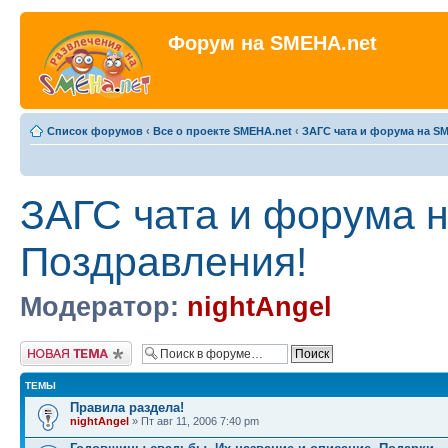
Форум на SMEHA.net
Список форумов
‹
Все о проекте SMEHA.net
‹
ЗАГС чата и форума на S
ЗАГС чата и форума 
Поздравления!
Модератор:
nightAngel
Новая тема
ТЕМЫ
Правила раздела!
nightAngel
» Пт авг 11, 2006 7:40 pm