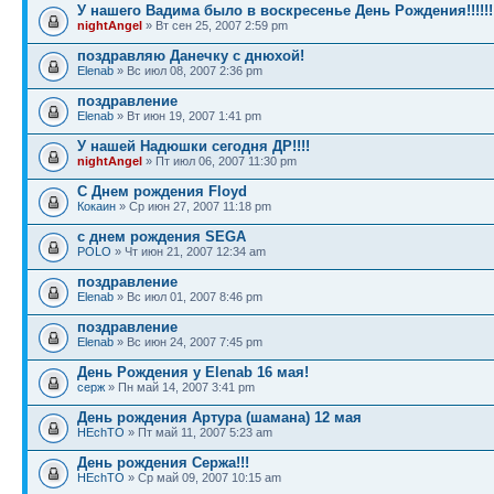
У нашего Вадима было в воскресенье День Рождения!!!!!!
nightAngel
» Вт сен 25, 2007 2:59 pm
поздравляю Данечку с днюхой!
Elenab
» Вс июл 08, 2007 2:36 pm
поздравление
Elenab
» Вт июн 19, 2007 1:41 pm
У нашей Надюшки сегодня ДР!!!!
nightAngel
» Пт июл 06, 2007 11:30 pm
С Днем рождения Floyd
Кокаин
» Ср июн 27, 2007 11:18 pm
с днем рождения SEGA
POLO
» Чт июн 21, 2007 12:34 am
поздравление
Elenab
» Вс июл 01, 2007 8:46 pm
поздравление
Elenab
» Вс июн 24, 2007 7:45 pm
День Рождения у Elenab 16 мая!
серж
» Пн май 14, 2007 3:41 pm
День рождения Артура (шамана) 12 мая
HEchTO
» Пт май 11, 2007 5:23 am
День рождения Сержа!!!
HEchTO
» Ср май 09, 2007 10:15 am