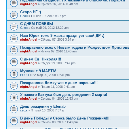
Годовщины свадьбы. Их название и описание. Подарки
nightAngel
» Ср фев 26, 2014 11:48 am
Скоро НГ :)
Слон
» Пн ноя 19, 2012 9:27 pm
С ДНЕМ ПОБЕДЫ
Слон
» Ср май 09, 2012 12:29 am
Наш Юрок тоже 9 марта празднует свой ДР :)
nightAngel
» Сб мар 07, 2009 3:24 pm
Поздравляю всех с Новым годом и Рождеством Христовы
nightAngel
» Чт янв 07, 2010 11:40 am
С днем Св. Николая!!!
nightAngel
» Сб дек 19, 2009 7:47 pm
Мужики с 9 МАРТА!
POLO
» Вс мар 09, 2008 12:31 pm
Поздравляю Димку wet с днем варенья!!!
nightAngel
» Пн авг 11, 2008 9:41 am
У нашего Кактуса был день рождения 2 марта!
nightAngel
» Ср мар 04, 2009 12:53 pm
День рождения у Elenab
серж
» Пт май 16, 2008 7:37 am
В день Победы у Сержа было День Рождения!!!!
nightAngel
» Сб май 09, 2009 11:49 pm