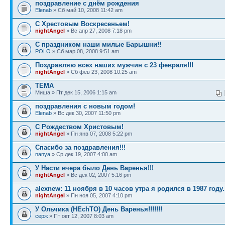
поздравление с днём рождения
Elenab
» Сб май 10, 2008 11:42 am
С Хрестовым Воскресеньем!
nightAngel
» Вс апр 27, 2008 7:18 pm
С праздником наши милые Барышни!!
POLO
» Сб мар 08, 2008 9:51 am
Поздравляю всех наших мужчин с 23 февраля!!!
nightAngel
» Сб фев 23, 2008 10:25 am
ТЕМА
Миша » Пт дек 15, 2006 1:15 am
поздравления с новым годом!
Elenab
» Вс дек 30, 2007 11:50 pm
С Рождеством Христовым!
nightAngel
» Пн янв 07, 2008 5:22 pm
Спасибо за поздравления!!!
nanya
» Ср дек 19, 2007 4:00 am
У Насти вчера было День Варенья!!!
nightAngel
» Вс дек 02, 2007 5:16 pm
alexnew: 11 ноября в 10 часов утра я родился в 1987 году.
nightAngel
» Пн ноя 05, 2007 4:10 pm
У Ольчика (HEchTO) День Варенья!!!!!!!
серж
» Пт окт 12, 2007 8:03 am