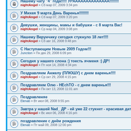
Нашему чату "4" года!!!!! УРАААААААААААААА!!!!!!!!
nightAngel
» Сб мар 07, 2009 3:34 pm
У Михея 9 марта День Варенья!!!!!!!!
nightAngel
» Сб мар 07, 2009 3:20 pm
Девушки, женщины, мамы и бабушки - с 8 марта Вас!
nightAngel
» Ср мар 04, 2009 3:08 pm
Нашему Верунчику сегодня стукнуло 18 лет!!!!
nightAngel
» Сб авг 16, 2008 9:48 pm
С Наступающим Новым 2009 Годом!!!
Junction
» Пн дек 29, 2008 6:09 pm
Сегодня у нашего слона :) тоесть ячменя :) ДР!
nightAngel
» Пт ноя 14, 2008 4:34 pm
Поздравляем Анжелу (ПЛЮШУ) с днем варенья!!!!
nightAngel
» Ср окт 29, 2008 4:15 pm
Поздравляем Олю - HEchTO - с днем варенья!!!
nightAngel
» Пн окт 13, 2008 11:01 am
Поздравленяе
Elenab
» Вт июл 08, 2008 9:55 pm
Завтра у нашей Nad_ ДР - ей уже 22 стукнет - красивая дат
nightAngel
» Вс июл 06, 2008 4:16 pm
поздравление с днём рождения
Elenab
» Пт май 09, 2008 12:00 pm