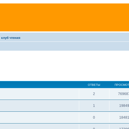
 клуб чтения
ОТВЕТЫ
ПРОСМО
2
76968
1
1984
0
1848