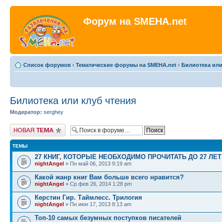
Форум на SMEHA.net
Список форумов
‹
Тематические форумы на SMEHA.net
‹
Билиотека или
Билиотека или клуб чтения
Модератор:
serghey
Новая тема
ТЕМЫ
27 КНИГ, КОТОРЫЕ НЕОБХОДИМО ПРОЧИТАТЬ ДО 27 ЛЕТ
nightAngel
» Пн май 06, 2013 9:19 am
Какой жанр книг Вам больше всего нравится?
nightAngel
» Ср фев 26, 2014 1:28 pm
Керстин Гир. Таймлесс. Трилогия
nightAngel
» Пн июн 17, 2013 8:13 am
Топ-10 самых безумных поступков писателей