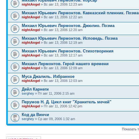
Михаил Юрьевич Лермонтов. Корсар
nightAngel
» Вс авг 13, 2006 12:23 am
Михаил Юрьевич Лермонтов. Кавказский пленник. Поэма
nightAngel
» Вс авг 13, 2006 12:22 am
Михаил Юрьевич Лермонтов. Джюлио. Поэма
nightAngel
» Вс авг 13, 2006 12:20 am
Михаил Юрьевич Лермонтов. Исповедь. Поэма
nightAngel
» Вс авг 13, 2006 12:19 am
Михаил Юрьевич Лермонтов. Стихотворения
nightAngel
» Вс авг 13, 2006 12:17 am
Михаил Лермонтов. Герой нашего времени
nightAngel
» Вс авг 13, 2006 12:09 am
Муса Джалиль. Избранное
nightAngel
» Вс авг 13, 2006 12:03 am
Дейл Карнеги
serghey
» Пт авг 11, 2006 2:15 am
Перумов Н. Д. Цикл книг "Хранитель мечей"
nightAngel
» Пт авг 11, 2006 12:42 pm
Код да Винчи
serghey
» Ср авг 09, 2006 1:32 am
Показать 
Новая тема