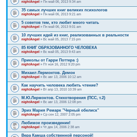
nightAngel
» Пн май 06, 2013 9:34 am
35 самых лучших книг великих психологов
nightAngel
» Пн май 06, 2013 9:21 am
5 советов тем, кто любит много читать
nightAngel
» Пн май 06, 2013 9:01 am
10 лучших идей из книг, реализованных в реальности
nightAngel
» Вс май 05, 2013 7:15 pm
85 КНИГ ОБРАЗОВАННОГО ЧЕЛОВЕКА
nightAngel
» Вс май 05, 2013 9:43 am
Приколы от Гарри Поттера :)
nightAngel
» Пт ноя 16, 2012 9:20 pm
Михаил Лермонтов. Демон
nightAngel
» Вс авг 13, 2006 10:12 am
Как научить человека любить чтение?
nightAngel
» Вт апр 13, 2010 10:39 am
М.Ю.Лермонтов. Стихотворения (ПСС, т.2)
nightAngel
» Вс авг 13, 2006 12:08 pm
Эрих Мария Ремарк "Черный обелиск"
nightAngel
» Ср сен 12, 2007 2:05 pm
Любимое произведение!
nightAngel
» Чт дек 14, 2006 2:38 am
Вера Камша собственной персоной!