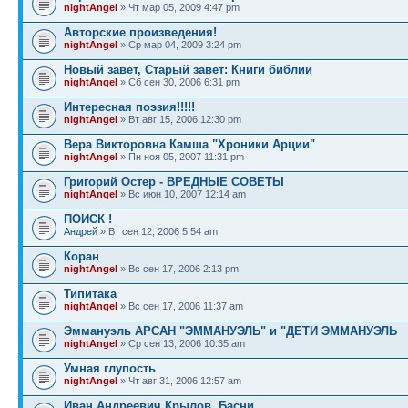
nightAngel
» Чт мар 05, 2009 4:47 pm
Авторские произведения!
nightAngel
» Ср мар 04, 2009 3:24 pm
Новый завет, Старый завет: Книги библии
nightAngel
» Сб сен 30, 2006 6:31 pm
Интересная поэзия!!!!!
nightAngel
» Вт авг 15, 2006 12:30 pm
Вера Викторовна Камша "Хроники Арции"
nightAngel
» Пн ноя 05, 2007 11:31 pm
Григорий Остер - ВРЕДНЫЕ СОВЕТЫ
nightAngel
» Вс июн 10, 2007 12:14 am
ПОИСК !
Андрей
» Вт сен 12, 2006 5:54 am
Коран
nightAngel
» Вс сен 17, 2006 2:13 pm
Типитака
nightAngel
» Вс сен 17, 2006 11:37 am
Эммануэль АРСАН "ЭММАНУЭЛЬ" и "ДЕТИ ЭММАНУЭЛЬ
nightAngel
» Ср сен 13, 2006 10:35 am
Умная глупость
nightAngel
» Чт авг 31, 2006 12:57 am
Иван Андреевич Крылов. Басни