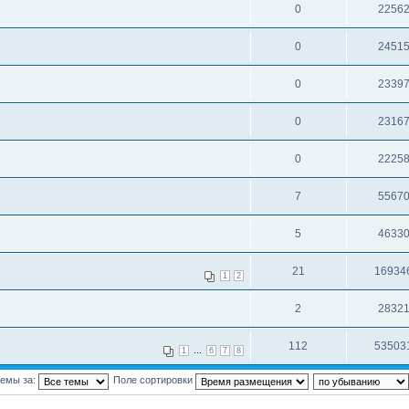
0
2256
0
2451
0
2339
0
2316
0
2225
7
5567
5
4633
21
16934
1
2
2
2832
112
53503
...
1
6
7
8
темы за:
Поле сортировки