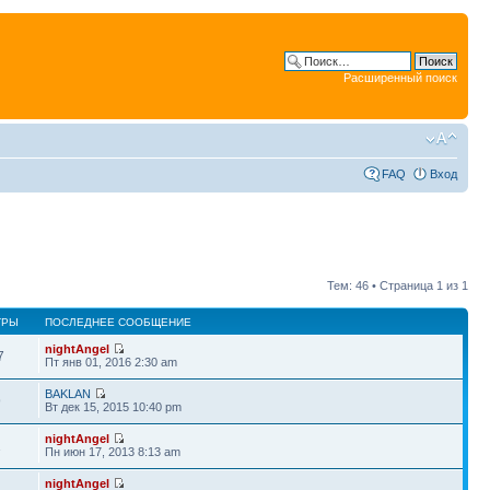
Расширенный поиск
FAQ
Вход
Тем: 46 • Страница
1
из
1
ТРЫ
ПОСЛЕДНЕЕ СООБЩЕНИЕ
nightAngel
7
Пт янв 01, 2016 2:30 am
BAKLAN
9
Вт дек 15, 2015 10:40 pm
nightAngel
1
Пн июн 17, 2013 8:13 am
nightAngel