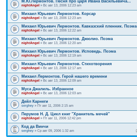
М.Ю.Лермонтов. Песня про царя Ивана Васильевича...
nightAngel
» Вс авг 13, 2006 12:23 am
Михаил Юрьевич Лермонтов. Корсар
nightAngel
» Вс авг 13, 2006 12:23 am
Михаил Юрьевич Лермонтов. Кавказский пленник. Поэма
nightAngel
» Вс авг 13, 2006 12:22 am
Михаил Юрьевич Лермонтов. Джюлио. Поэма
nightAngel
» Вс авг 13, 2006 12:20 am
Михаил Юрьевич Лермонтов. Исповедь. Поэма
nightAngel
» Вс авг 13, 2006 12:19 am
Михаил Юрьевич Лермонтов. Стихотворения
nightAngel
» Вс авг 13, 2006 12:17 am
Михаил Лермонтов. Герой нашего времени
nightAngel
» Вс авг 13, 2006 12:09 am
Муса Джалиль. Избранное
nightAngel
» Вс авг 13, 2006 12:03 am
Дейл Карнеги
serghey
» Пт авг 11, 2006 2:15 am
Перумов Н. Д. Цикл книг "Хранитель мечей"
nightAngel
» Пт авг 11, 2006 12:42 pm
Код да Винчи
serghey
» Ср авг 09, 2006 1:32 am