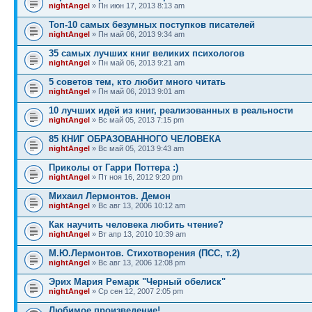
nightAngel
» Пн июн 17, 2013 8:13 am
Топ-10 самых безумных поступков писателей
nightAngel
» Пн май 06, 2013 9:34 am
35 самых лучших книг великих психологов
nightAngel
» Пн май 06, 2013 9:21 am
5 советов тем, кто любит много читать
nightAngel
» Пн май 06, 2013 9:01 am
10 лучших идей из книг, реализованных в реальности
nightAngel
» Вс май 05, 2013 7:15 pm
85 КНИГ ОБРАЗОВАННОГО ЧЕЛОВЕКА
nightAngel
» Вс май 05, 2013 9:43 am
Приколы от Гарри Поттера :)
nightAngel
» Пт ноя 16, 2012 9:20 pm
Михаил Лермонтов. Демон
nightAngel
» Вс авг 13, 2006 10:12 am
Как научить человека любить чтение?
nightAngel
» Вт апр 13, 2010 10:39 am
М.Ю.Лермонтов. Стихотворения (ПСС, т.2)
nightAngel
» Вс авг 13, 2006 12:08 pm
Эрих Мария Ремарк "Черный обелиск"
nightAngel
» Ср сен 12, 2007 2:05 pm
Любимое произведение!