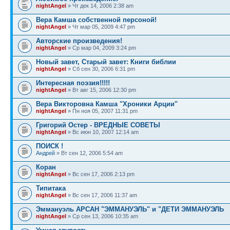
nightAngel
» Чт дек 14, 2006 2:38 am
Вера Камша собственной персоной!
nightAngel
» Чт мар 05, 2009 4:47 pm
Авторские произведения!
nightAngel
» Ср мар 04, 2009 3:24 pm
Новый завет, Старый завет: Книги библии
nightAngel
» Сб сен 30, 2006 6:31 pm
Интересная поэзия!!!!!
nightAngel
» Вт авг 15, 2006 12:30 pm
Вера Викторовна Камша "Хроники Арции"
nightAngel
» Пн ноя 05, 2007 11:31 pm
Григорий Остер - ВРЕДНЫЕ СОВЕТЫ
nightAngel
» Вс июн 10, 2007 12:14 am
ПОИСК !
Андрей
» Вт сен 12, 2006 5:54 am
Коран
nightAngel
» Вс сен 17, 2006 2:13 pm
Типитака
nightAngel
» Вс сен 17, 2006 11:37 am
Эммануэль АРСАН "ЭММАНУЭЛЬ" и "ДЕТИ ЭММАНУЭЛЬ
nightAngel
» Ср сен 13, 2006 10:35 am