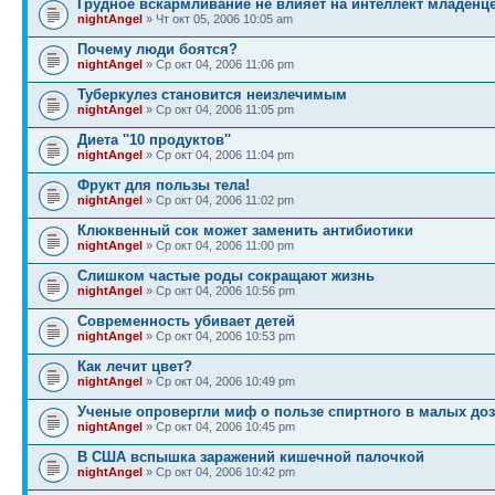
Грудное вскармливание не влияет на интеллект младенц
nightAngel
» Чт окт 05, 2006 10:05 am
Почему люди боятся?
nightAngel
» Ср окт 04, 2006 11:06 pm
Туберкулез становится неизлечимым
nightAngel
» Ср окт 04, 2006 11:05 pm
Диета ''10 продуктов''
nightAngel
» Ср окт 04, 2006 11:04 pm
Фрукт для пользы тела!
nightAngel
» Ср окт 04, 2006 11:02 pm
Клюквенный сок может заменить антибиотики
nightAngel
» Ср окт 04, 2006 11:00 pm
Слишком частые роды сокращают жизнь
nightAngel
» Ср окт 04, 2006 10:56 pm
Современность убивает детей
nightAngel
» Ср окт 04, 2006 10:53 pm
Как лечит цвет?
nightAngel
» Ср окт 04, 2006 10:49 pm
Ученые опровергли миф о пользе спиртного в малых доз
nightAngel
» Ср окт 04, 2006 10:45 pm
В США вспышка заражений кишечной палочкой
nightAngel
» Ср окт 04, 2006 10:42 pm