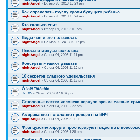
nightAngel
» Вс апр 28, 2013 10:29 am
Как определить группу крови будущего ребенка
nightAngel
» Вс апр 28, 2013 10:26 am
Кто сколько спит
nightAngel
» Вт апр 09, 2013 3:01 pm
Виды чая и его полезность
nightAngel
» Ср мар 20, 2013 10:47 pm
Плюсы и минусы шоколада
nightAngel
» Ср окт 04, 2006 11:11 pm
Консервы мешают дышать
nightAngel
» Ср окт 04, 2006 11:17 pm
10 секретов сладкого удовольствия
nightAngel
» Ср окт 04, 2006 11:12 pm
Ó ìåíÿ ïðîáëåìà
Kiti_85
» Сб окт 20, 2007 8:04 pm
Стволовые клетки человека вернули зрение слепым кры
nightAngel
» Ср окт 04, 2006 2:22 pm
Американцев поголовно проверят на ВИЧ
nightAngel
» Ср окт 04, 2006 2:11 pm
Французские хирурги прооперируют пациента в невесом
nightAngel
» Ср окт 04, 2006 1:28 pm