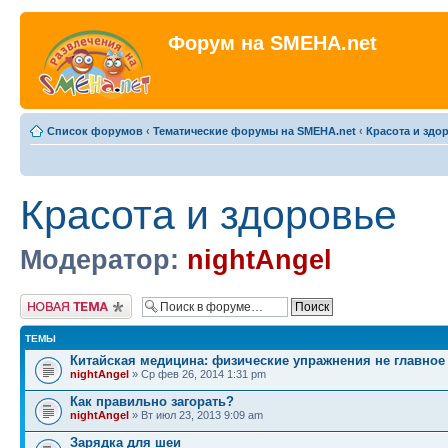
Форум на SMEHA.net
Список форумов
‹
Тематические форумы на SMEHA.net
‹
Красота и здо
Красота и здоровье
Модератор:
nightAngel
Новая тема
ТЕМЫ
Китайская медицина: физические упражнения не главное
nightAngel
» Ср фев 26, 2014 1:31 pm
Как правильно загорать?
nightAngel
» Вт июл 23, 2013 9:09 am
Зарядка для шеи