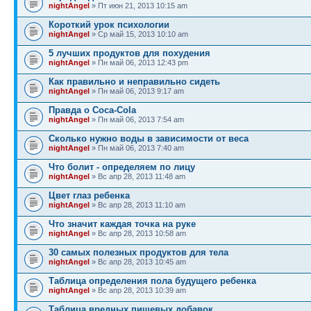
nightAngel
» Пт июн 21, 2013 10:15 am
Короткий урок психологии
nightAngel
» Ср май 15, 2013 10:10 am
5 лучших продуктов для похудения
nightAngel
» Пн май 06, 2013 12:43 pm
Как правильно и неправильно сидеть
nightAngel
» Пн май 06, 2013 9:17 am
Правда о Coca-Cola
nightAngel
» Пн май 06, 2013 7:54 am
Сколько нужно воды в зависимости от веса
nightAngel
» Пн май 06, 2013 7:40 am
Что болит - определяем по лицу
nightAngel
» Вс апр 28, 2013 11:48 am
Цвет глаз ребенка
nightAngel
» Вс апр 28, 2013 11:10 am
Что значит каждая точка на руке
nightAngel
» Вс апр 28, 2013 10:58 am
30 самых полезных продуктов для тела
nightAngel
» Вс апр 28, 2013 10:45 am
Таблица определения пола будущего ребенка
nightAngel
» Вс апр 28, 2013 10:39 am
Таблица вредных пищевых добавок