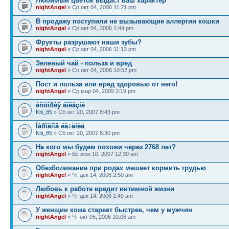
Любимый цветок выдаст ваш характер
nightAngel
» Ср окт 04, 2006 11:21 pm
В продажу поступили не вызывающие аллергии кошки
nightAngel
» Ср окт 04, 2006 1:44 pm
Фрукты разрушают наши зубы?
nightAngel
» Ср окт 04, 2006 11:13 pm
Зеленый чай - польза и вред
nightAngel
» Ср окт 04, 2006 10:52 pm
Пост и польза или вред здоровью от него!
nightAngel
» Ср мар 04, 2009 3:19 pm
èñòîðèÿ áîëåçíè
Kiti_85
» Сб окт 20, 2007 8:43 pm
Íàðîäíîå ëå÷åíèå
Kiti_85
» Сб окт 20, 2007 8:30 pm
На кого мы будем похожи через 2768 лет?
nightAngel
» Вс июн 10, 2007 12:30 am
Обезболивание при родах мешает кормить грудью
nightAngel
» Чт дек 14, 2006 2:50 am
Любовь к работе вредит интимной жизни
nightAngel
» Чт дек 14, 2006 2:49 am
У женщин кожа стареет быстрее, чем у мужчин
nightAngel
» Чт окт 05, 2006 10:06 am