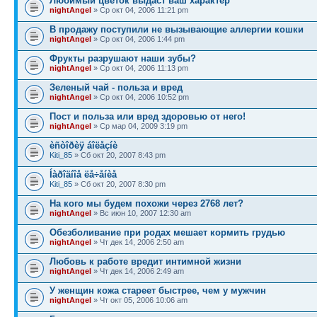
Любимый цветок выдаст ваш характер
nightAngel
» Ср окт 04, 2006 11:21 pm
В продажу поступили не вызывающие аллергии кошки
nightAngel
» Ср окт 04, 2006 1:44 pm
Фрукты разрушают наши зубы?
nightAngel
» Ср окт 04, 2006 11:13 pm
Зеленый чай - польза и вред
nightAngel
» Ср окт 04, 2006 10:52 pm
Пост и польза или вред здоровью от него!
nightAngel
» Ср мар 04, 2009 3:19 pm
èñòîðèÿ áîëåçíè
Kiti_85
» Сб окт 20, 2007 8:43 pm
Íàðîäíîå ëå÷åíèå
Kiti_85
» Сб окт 20, 2007 8:30 pm
На кого мы будем похожи через 2768 лет?
nightAngel
» Вс июн 10, 2007 12:30 am
Обезболивание при родах мешает кормить грудью
nightAngel
» Чт дек 14, 2006 2:50 am
Любовь к работе вредит интимной жизни
nightAngel
» Чт дек 14, 2006 2:49 am
У женщин кожа стареет быстрее, чем у мужчин
nightAngel
» Чт окт 05, 2006 10:06 am