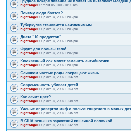
Грудное вскармливание не влияет на интеллект младенц
nightAngel
» Чт окт 05, 2006 10:05 am
Почему люди боятся?
nightAngel
» Ср окт 04, 2006 11:06 pm
Туберкулез становится неизлечимым
nightAngel
» Ср окт 04, 2006 11:05 pm
Диета ''10 продуктов''
nightAngel
» Ср окт 04, 2006 11:04 pm
Фрукт для пользы тела!
nightAngel
» Ср окт 04, 2006 11:02 pm
Клюквенный сок может заменить антибиотики
nightAngel
» Ср окт 04, 2006 11:00 pm
Слишком частые роды сокращают жизнь
nightAngel
» Ср окт 04, 2006 10:56 pm
Современность убивает детей
nightAngel
» Ср окт 04, 2006 10:53 pm
Как лечит цвет?
nightAngel
» Ср окт 04, 2006 10:49 pm
Ученые опровергли миф о пользе спиртного в малых доз
nightAngel
» Ср окт 04, 2006 10:45 pm
В США вспышка заражений кишечной палочкой
nightAngel
» Ср окт 04, 2006 10:42 pm