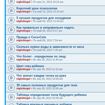
nightAngel
» Пт июн 21, 2013 10:15 am
Короткий урок психологии
nightAngel
» Ср май 15, 2013 10:10 am
5 лучших продуктов для похудения
nightAngel
» Пн май 06, 2013 12:43 pm
Как правильно и неправильно сидеть
nightAngel
» Пн май 06, 2013 9:17 am
Правда о Coca-Cola
nightAngel
» Пн май 06, 2013 7:54 am
Сколько нужно воды в зависимости от веса
nightAngel
» Пн май 06, 2013 7:40 am
Что болит - определяем по лицу
nightAngel
» Вс апр 28, 2013 11:48 am
Цвет глаз ребенка
nightAngel
» Вс апр 28, 2013 11:10 am
Что значит каждая точка на руке
nightAngel
» Вс апр 28, 2013 10:58 am
30 самых полезных продуктов для тела
nightAngel
» Вс апр 28, 2013 10:45 am
Таблица определения пола будущего ребенка
nightAngel
» Вс апр 28, 2013 10:39 am
Таблица вредных пищевых добавок