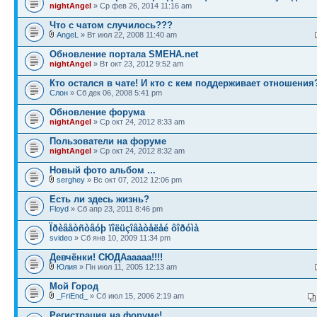
nightAngel
» Ср фев 26, 2014 11:16 am
Что с чатом случилось???
AngeL
» Вт июл 22, 2008 11:40 am
Обновление портала SMEHA.net
nightAngel
» Вт окт 23, 2012 9:52 am
Кто остался в чате! И кто с кем поддерживает отношения
Слон
» Сб дек 06, 2008 5:41 pm
Обновление форума
nightAngel
» Ср окт 24, 2012 8:33 am
Пользователи на форуме
nightAngel
» Ср окт 24, 2012 8:32 am
Новый фото альбом ...
serghey
» Вс окт 07, 2012 12:06 pm
Есть ли здесь жизнь?
Floyd
» Сб апр 23, 2011 8:46 pm
Ïðèâåòñòâóþ ïîëüçîâàòåëåé ôîðóìà
svideo
» Сб янв 10, 2009 11:34 pm
Девчёнки! СЮДАааааа!!!!
Юлия
» Пн июл 11, 2005 12:13 am
Мой Город
_FriEnd_
» Сб июл 15, 2006 2:19 am
Регистрация на форуме!