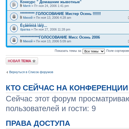
Конкурс " Домашние жывотные"
Митя
» Пт ноя 24, 2006 1:41 pm
********** ГОЛОСОВАНИЕ Мистер Осень !!!!!!!
Михей
» Пн ноя 13, 2006 4:28 am
Èçâèíèòå ìåíÿ...
братва
» Пн ноя 27, 2006 11:28 pm
*************ГОЛОСОВАНИЕ Мисс Осень 2006
Михей
» Пн ноя 13, 2006 5:09 am
Показать темы за:
Поле сортиров
Новая тема
Вернуться в Список форумов
КТО СЕЙЧАС НА КОНФЕРЕНЦИИ
Сейчас этот форум просматриваю
пользователей и гости: 9
ПРАВА ДОСТУПА