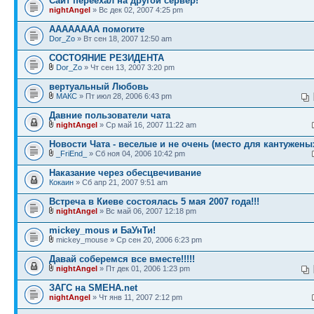
Сайт переехал на другой сервер!
nightAngel
» Вс дек 02, 2007 4:25 pm
АААААААА помогите
Dor_Zo
» Вт сен 18, 2007 12:50 am
СОСТОЯНИЕ РЕЗИДЕНТА
Dor_Zo
» Чт сен 13, 2007 3:20 pm
вертуальный Любовь
МАКС
» Пт июл 28, 2006 6:43 pm
Давние пользователи чата
nightAngel
» Ср май 16, 2007 11:22 am
Новости Чата - веселые и не очень (место для кантужены
_FriEnd_
» Сб ноя 04, 2006 10:42 pm
Наказание через обесцвечивание
Кокаин
» Сб апр 21, 2007 9:51 am
Встреча в Киеве состоялась 5 мая 2007 года!!!
nightAngel
» Вс май 06, 2007 12:18 pm
mickey_mous и БаУнТи!
mickey_mouse » Ср сен 20, 2006 6:23 pm
Давай соберемся все вместе!!!!!
nightAngel
» Пт дек 01, 2006 1:23 pm
ЗАГС на SMEHA.net
nightAngel
» Чт янв 11, 2007 2:12 pm