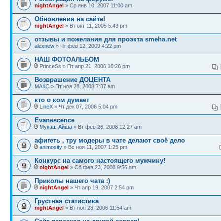
nightAngel
» Ср янв 10, 2007 11:00 am
Обновления на сайте!
nightAngel
» Вт окт 11, 2005 5:49 pm
отзывы и пожелания для проэкта smeha.net
alexnew
» Чт фев 12, 2009 4:22 pm
НАШ ФОТОАЛЬБОМ
PrinceSs » Пт апр 21, 2006 10:26 pm
Возврашение ДОЦЕНТА
МАКС
» Пт ноя 28, 2008 7:37 am
кто о ком думает
LineX
» Чт дек 07, 2006 5:04 pm
Evanescence
Мукаш Айша
» Вт фев 26, 2008 12:27 am
афигеть , тру модеры в чате делают своё дело
animosity
» Вс ноя 11, 2007 1:25 pm
Конкурс на самого настоящего мужчину!
nightAngel
» Сб фев 23, 2008 9:56 am
Приколы нашего чата :)
nightAngel
» Чт апр 19, 2007 2:54 pm
Грустная статистика
nightAngel
» Вт ноя 28, 2006 11:54 am