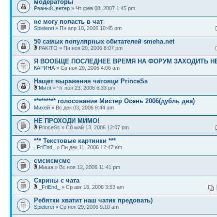
модераторы
Рваный_ветер
» Чт фев 08, 2007 1:45 pm
не могу попасть в чат
Spielerei
» Пн апр 10, 2006 10:45 pm
50 самых популярных обитателей smeha.net
PAKITO » Пн ноя 20, 2006 8:07 pm
Я ВООБЩЕ ПОСЛЕДНЕЕ ВРЕМЯ НА ФОРУМ ЗАХОДИТЬ НЕ
КАРИНА
» Ср ноя 29, 2006 4:06 am
Нащет выражения чатовци PrinceSs
Митя
» Чт ноя 23, 2006 6:33 pm
********* голосование Мистер Осень 2006(дубль два)
Михей
» Вс дек 03, 2006 8:44 am
НЕ ПРОХОДИ МИМО!
PrinceSs » Сб май 13, 2006 12:07 pm
*** Текстовые картинки ***
_FriEnd_
» Пн дек 11, 2006 12:47 am
смсмсмсмс
Миша » Вс ноя 12, 2006 11:41 pm
Скрины с чата
_FriEnd_
» Ср авг 16, 2006 3:53 am
Ребятки хватит наш чатик предовать)
Spielerei
» Ср ноя 29, 2006 9:10 am