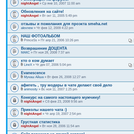
nightAngel
» Ср янв 10, 2007 11:00 am
Обновления на сайте!
nightAngel
» Вт окт 11, 2005 5:49 pm
отзывы и пожелания для проэкта smeha.net
alexnew
» Чт фев 12, 2009 4:22 pm
НАШ ФОТОАЛЬБОМ
PrinceSs » Пт апр 21, 2006 10:26 pm
Возврашение ДОЦЕНТА
МАКС
» Пт ноя 28, 2008 7:37 am
кто о ком думает
LineX
» Чт дек 07, 2006 5:04 pm
Evanescence
Мукаш Айша
» Вт фев 26, 2008 12:27 am
афигеть , тру модеры в чате делают своё дело
animosity
» Вс ноя 11, 2007 1:25 pm
Конкурс на самого настоящего мужчину!
nightAngel
» Сб фев 23, 2008 9:56 am
Приколы нашего чата :)
nightAngel
» Чт апр 19, 2007 2:54 pm
Грустная статистика
nightAngel
» Вт ноя 28, 2006 11:54 am