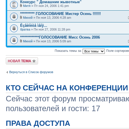
Конкурс " Домашние жывотные"
Митя
» Пт ноя 24, 2006 1:41 pm
********** ГОЛОСОВАНИЕ Мистер Осень !!!!!!!
Михей
» Пн ноя 13, 2006 4:28 am
Èçâèíèòå ìåíÿ...
братва
» Пн ноя 27, 2006 11:28 pm
*************ГОЛОСОВАНИЕ Мисс Осень 2006
Михей
» Пн ноя 13, 2006 5:09 am
Показать темы за:
Поле сортиров
Новая тема
Вернуться в Список форумов
КТО СЕЙЧАС НА КОНФЕРЕНЦИИ
Сейчас этот форум просматриваю
пользователей и гости: 17
ПРАВА ДОСТУПА