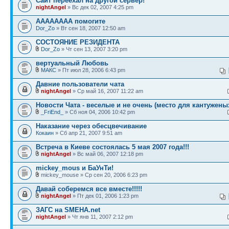
Сайт переехал на другой сервер!
nightAngel
» Вс дек 02, 2007 4:25 pm
АААААААА помогите
Dor_Zo
» Вт сен 18, 2007 12:50 am
СОСТОЯНИЕ РЕЗИДЕНТА
Dor_Zo
» Чт сен 13, 2007 3:20 pm
вертуальный Любовь
МАКС
» Пт июл 28, 2006 6:43 pm
Давние пользователи чата
nightAngel
» Ср май 16, 2007 11:22 am
Новости Чата - веселые и не очень (место для кантужены
_FriEnd_
» Сб ноя 04, 2006 10:42 pm
Наказание через обесцвечивание
Кокаин
» Сб апр 21, 2007 9:51 am
Встреча в Киеве состоялась 5 мая 2007 года!!!
nightAngel
» Вс май 06, 2007 12:18 pm
mickey_mous и БаУнТи!
mickey_mouse » Ср сен 20, 2006 6:23 pm
Давай соберемся все вместе!!!!!
nightAngel
» Пт дек 01, 2006 1:23 pm
ЗАГС на SMEHA.net
nightAngel
» Чт янв 11, 2007 2:12 pm