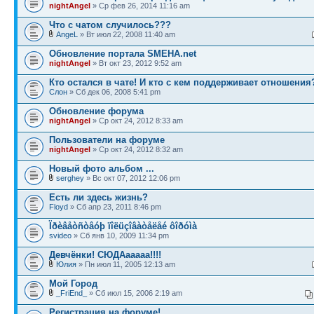
nightAngel
» Ср фев 26, 2014 11:16 am
Что с чатом случилось???
AngeL
» Вт июл 22, 2008 11:40 am
Обновление портала SMEHA.net
nightAngel
» Вт окт 23, 2012 9:52 am
Кто остался в чате! И кто с кем поддерживает отношения
Слон
» Сб дек 06, 2008 5:41 pm
Обновление форума
nightAngel
» Ср окт 24, 2012 8:33 am
Пользователи на форуме
nightAngel
» Ср окт 24, 2012 8:32 am
Новый фото альбом ...
serghey
» Вс окт 07, 2012 12:06 pm
Есть ли здесь жизнь?
Floyd
» Сб апр 23, 2011 8:46 pm
Ïðèâåòñòâóþ ïîëüçîâàòåëåé ôîðóìà
svideo
» Сб янв 10, 2009 11:34 pm
Девчёнки! СЮДАааааа!!!!
Юлия
» Пн июл 11, 2005 12:13 am
Мой Город
_FriEnd_
» Сб июл 15, 2006 2:19 am
Регистрация на форуме!