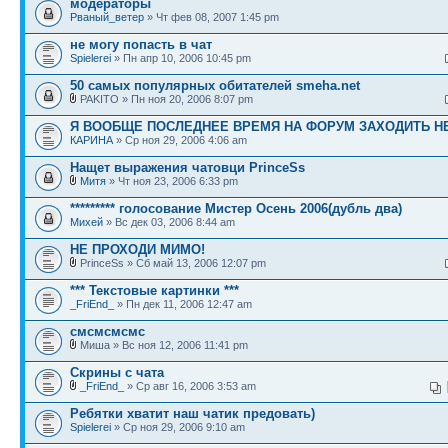
модераторы
Рваный_ветер
» Чт фев 08, 2007 1:45 pm
не могу попасть в чат
Spielerei
» Пн апр 10, 2006 10:45 pm
50 самых популярных обитателей smeha.net
PAKITO » Пн ноя 20, 2006 8:07 pm
Я ВООБЩЕ ПОСЛЕДНЕЕ ВРЕМЯ НА ФОРУМ ЗАХОДИТЬ НЕ
КАРИНА
» Ср ноя 29, 2006 4:06 am
Нащет выражения чатовци PrinceSs
Митя
» Чт ноя 23, 2006 6:33 pm
********* голосование Мистер Осень 2006(дубль два)
Михей
» Вс дек 03, 2006 8:44 am
НЕ ПРОХОДИ МИМО!
PrinceSs » Сб май 13, 2006 12:07 pm
*** Текстовые картинки ***
_FriEnd_
» Пн дек 11, 2006 12:47 am
смсмсмсмс
Миша » Вс ноя 12, 2006 11:41 pm
Скрины с чата
_FriEnd_
» Ср авг 16, 2006 3:53 am
Ребятки хватит наш чатик предовать)
Spielerei
» Ср ноя 29, 2006 9:10 am