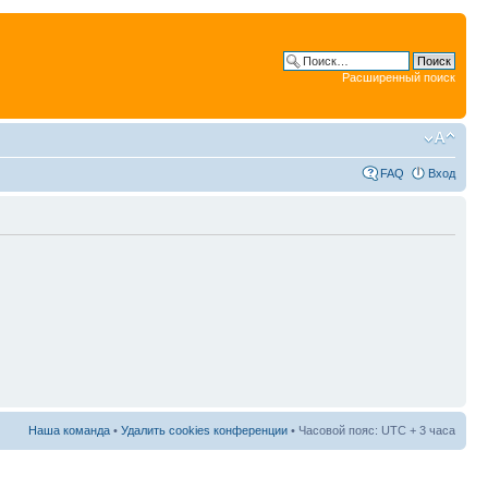
Расширенный поиск
FAQ
Вход
Наша команда
•
Удалить cookies конференции
• Часовой пояс: UTC + 3 часа