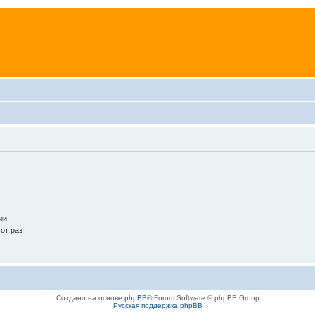
ии
от раз
Создано на основе
phpBB
® Forum Software © phpBB Group
Русская поддержка phpBB