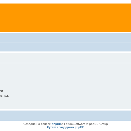
ии
от раз
Создано на основе
phpBB
® Forum Software © phpBB Group
Русская поддержка phpBB