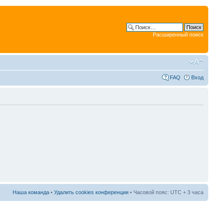
Расширенный поиск
FAQ
Вход
Наша команда
•
Удалить cookies конференции
• Часовой пояс: UTC + 3 часа