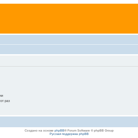
ии
от раз
Создано на основе
phpBB
® Forum Software © phpBB Group
Русская поддержка phpBB