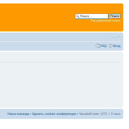
Расширенный поиск
FAQ
Вход
Наша команда
•
Удалить cookies конференции
• Часовой пояс: UTC + 3 часа