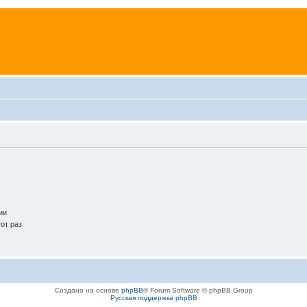
ии
от раз
Создано на основе
phpBB
® Forum Software © phpBB Group
Русская поддержка phpBB