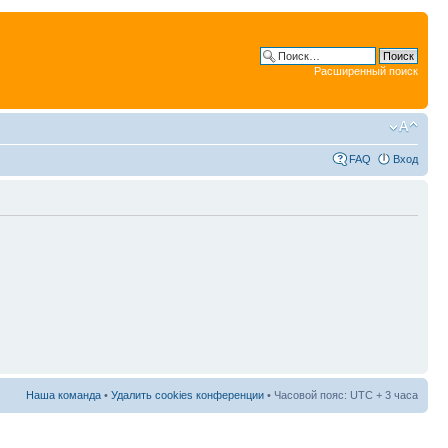
Расширенный поиск
FAQ
Вход
Наша команда
•
Удалить cookies конференции
• Часовой пояс: UTC + 3 часа