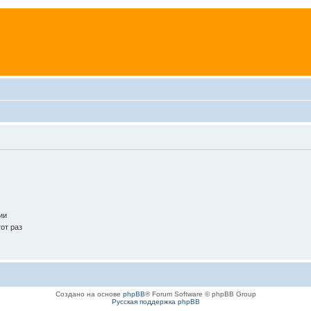
ии
от раз
Создано на основе
phpBB
® Forum Software © phpBB Group
Русская поддержка phpBB