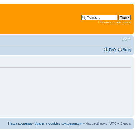
Расширенный поиск
FAQ
Вход
Наша команда
•
Удалить cookies конференции
• Часовой пояс: UTC + 3 часа