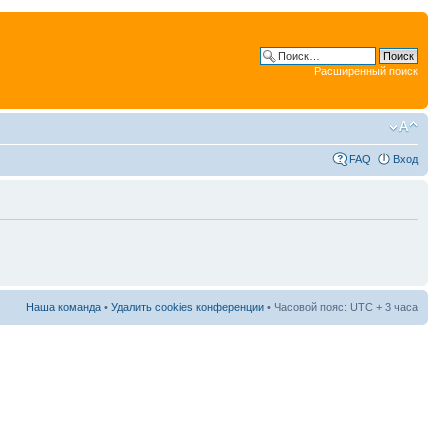
Расширенный поиск
FAQ
Вход
Наша команда
•
Удалить cookies конференции
• Часовой пояс: UTC + 3 часа