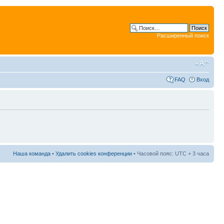
Расширенный поиск
FAQ
Вход
Наша команда
•
Удалить cookies конференции
• Часовой пояс: UTC + 3 часа