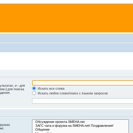
ультатах, и
-
для
Искать все слова
олом
|
для поиска
адения.
Искать любое слово/поиск с языком запросов
орумах
же.