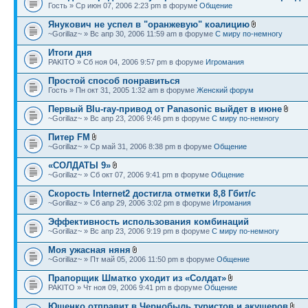
Гость » Ср июн 07, 2006 2:23 pm в форуме
Общение
Янукович не успел в "оранжевую" коалицию
~Gorillaz~ » Вс апр 30, 2006 11:59 am в форуме
С миру по-немногу
Итоги дня
PAKITO » Сб ноя 04, 2006 9:57 pm в форуме
Игромания
Простой способ понравиться
Гость » Пн окт 31, 2005 1:32 am в форуме
Женский форум
Первый Blu-ray-привод от Рanasonic выйдет в июне
~Gorillaz~ » Вс апр 23, 2006 9:46 pm в форуме
С миру по-немногу
Питер FM
~Gorillaz~ » Ср май 31, 2006 8:38 pm в форуме
Общение
«СОЛДАТЫ 9»
~Gorillaz~ » Сб окт 07, 2006 9:41 pm в форуме
Общение
Скорость Internet2 достигла отметки 8,8 Гбит/с
~Gorillaz~ » Сб апр 29, 2006 3:02 pm в форуме
Игромания
Эффективность использования комбинаций
~Gorillaz~ » Вс апр 23, 2006 9:19 pm в форуме
С миру по-немногу
Моя ужасная няня
~Gorillaz~ » Пт май 05, 2006 11:50 pm в форуме
Общение
Прапорщик Шматко уходит из «Солдат»
PAKITO » Чт ноя 09, 2006 9:41 pm в форуме
Общение
Ющенко отправит в Чернобыль туристов и акушеров