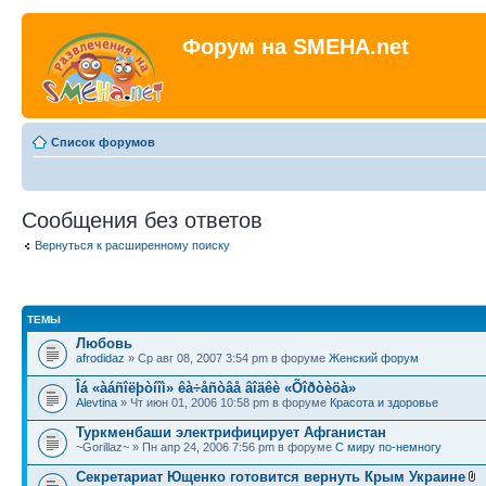
Форум на SMEHA.net
Список форумов
Сообщения без ответов
Вернуться к расширенному поиску
ТЕМЫ
Любовь
afrodidaz
» Ср авг 08, 2007 3:54 pm в форуме
Женский форум
Îá «àáñîëþòíîì» êà÷åñòâå âîäêè «Õîðòèöà»
Alevtina
» Чт июн 01, 2006 10:58 pm в форуме
Красота и здоровье
Туркменбаши электрифицирует Афганистан
~Gorillaz~ » Пн апр 24, 2006 7:56 pm в форуме
С миру по-немногу
Секретариат Ющенко готовится вернуть Крым Украине