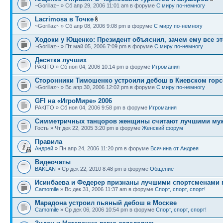
~Gorillaz~ » Сб апр 29, 2006 11:01 am в форуме
С миру по-немногу
Lacrimosa в Точке
~Gorillaz~ » Сб апр 08, 2006 9:08 pm в форуме
С миру по-немногу
Ходоки у Ющенко: Президент объяснил, зачем ему все эт
~Gorillaz~ » Пт май 05, 2006 7:09 pm в форуме
С миру по-немногу
Десятка лучших
PAKITO » Сб ноя 04, 2006 10:14 pm в форуме
Игромания
Сторонники Тимошенко устроили дебош в Киевском горс
~Gorillaz~ » Вс апр 30, 2006 12:02 pm в форуме
С миру по-немногу
GFI на «ИгроМире» 2006
PAKITO » Сб ноя 04, 2006 9:58 pm в форуме
Игромания
Симметричных танцоров женщины считают лучшими му
Гость » Чт дек 22, 2005 3:20 pm в форуме
Женский форум
Правила
Андрей
» Пн апр 24, 2006 11:20 pm в форуме
Всячина от Андрея
Видеочаты
BAKLAN
» Ср дек 22, 2010 8:48 pm в форуме
Общение
Исинбаева и Федерер признаны лучшими спортсменами 
Camomile
» Вс дек 31, 2006 11:37 am в форуме
Спорт, спорт, спорт!
Марадона устроил пьяный дебош в Москве
Camomile
» Ср дек 06, 2006 10:54 pm в форуме
Спорт, спорт, спорт!