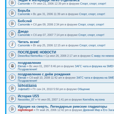
Зидан и Матерацци легко отделались
Camomile
» Пт июл 21, 2006 12:39 pm в форуме
Спорт, спорт, спорт!
Борьба
Camomile
» Вс дек 31, 2006 11:39 am в форуме
Спорт, спорт, спорт!
Бобслей
Camomile
» Сб дек 09, 2006 2:34 pm в форуме
Спорт, спорт, спорт!
Дзюдо
Camomile
» Сб апр 07, 2007 7:14 pm в форуме
Спорт, спорт, спорт!
Читать всем!
Camomile
» Вт апр 25, 2006 12:15 am в форуме
Спорт, спорт, спорт!
ПОСЛЕДНИЕ НОВОСТИ
Dewo4ka-Nemo4ka
» Ср июл 26, 2006 2:17 am в форуме
С миру по-немно
поздравление
Elenab
» Вс июл 01, 2007 8:46 pm в форуме
ЗАГС чата и форума на SMEH
Поздравления!
поздравление с днём рождения
Elenab
» Сб май 10, 2008 11:42 am в форуме
ЗАГС чата и форума на SME
Поздравления!
Îáîðóäîâàíèå
Juljetta83
» Пт сен 24, 2010 5:50 pm в форуме
Общение
История US5
Neostrike_07
» Чт июл 05, 2007 1:41 pm в форуме
Коктейль музона
Идущие на смерть. Легендарные римские гладиаторы
nightAngel
» Пт май 26, 2006 12:42 pm в форуме
Древний Мир и Его Зага