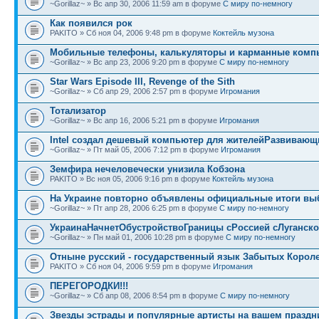
~Gorillaz~ » Вс апр 30, 2006 11:59 am в форуме
С миру по-немногу
Как появился рок
PAKITO » Сб ноя 04, 2006 9:48 pm в форуме
Коктейль музона
Мобильные телефоны, калькуляторы и карманные ком
~Gorillaz~ » Вс апр 23, 2006 9:20 pm в форуме
С миру по-немногу
Star Wars Episode III, Revenge of the Sith
~Gorillaz~ » Сб апр 29, 2006 2:57 pm в форуме
Игромания
Тотализатор
~Gorillaz~ » Вс апр 16, 2006 5:21 pm в форуме
Игромания
Intel создал дешевый компьютер для жителейРазвивающ
~Gorillaz~ » Пт май 05, 2006 7:12 pm в форуме
Игромания
Земфира нечеловечески унизила Кобзона
PAKITO » Вс ноя 05, 2006 9:16 pm в форуме
Коктейль музона
На Украине повторно объявлены официальные итоги вы
~Gorillaz~ » Пт апр 28, 2006 6:25 pm в форуме
С миру по-немногу
УкраинаНачнетОбустройствоГраницы сРоссией сЛуганско
~Gorillaz~ » Пн май 01, 2006 10:28 pm в форуме
С миру по-немногу
Отныне русский - государственный язык Забытых Корол
PAKITO » Сб ноя 04, 2006 9:59 pm в форуме
Игромания
ПЕРЕГОРОДКИ!!!
~Gorillaz~ » Сб апр 08, 2006 8:54 pm в форуме
С миру по-немногу
Звезды эстрады и популярные артисты на вашем праздн