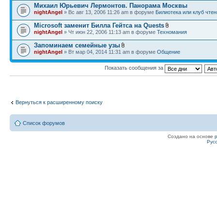
Михаил Юрьевич Лермонтов. Панорама Москвы
nightAngel
» Вс авг 13, 2006 11:26 am в форуме
Билиотека или клуб чтен
Microsoft заменит Билла Гейтса на Quests
nightAngel
» Чт июн 22, 2006 11:13 am в форуме
Техномания
Запоминаем семейные узы
nightAngel
» Вт мар 04, 2014 11:31 am в форуме
Общение
Показать сообщения за
Вернуться к расширенному поиску
Список форумов
Создано на основе
Рус