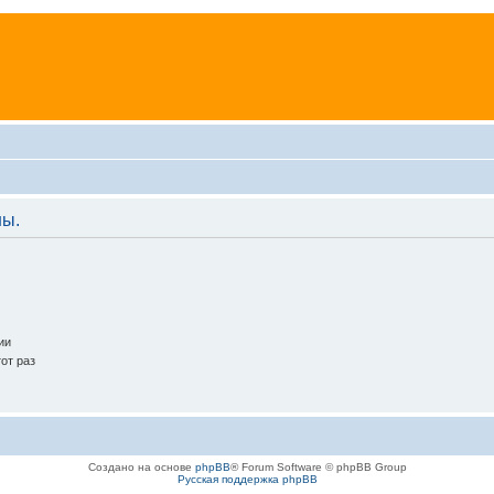
ны.
ии
от раз
Создано на основе
phpBB
® Forum Software © phpBB Group
Русская поддержка phpBB