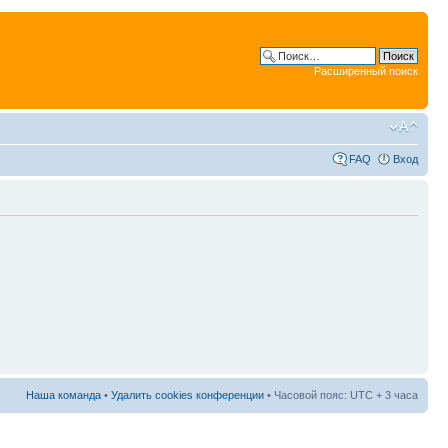
Расширенный поиск
FAQ
Вход
Наша команда
•
Удалить cookies конференции
• Часовой пояс: UTC + 3 часа