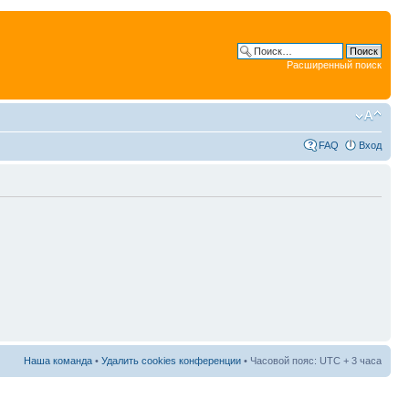
Расширенный поиск
FAQ
Вход
Наша команда
•
Удалить cookies конференции
• Часовой пояс: UTC + 3 часа