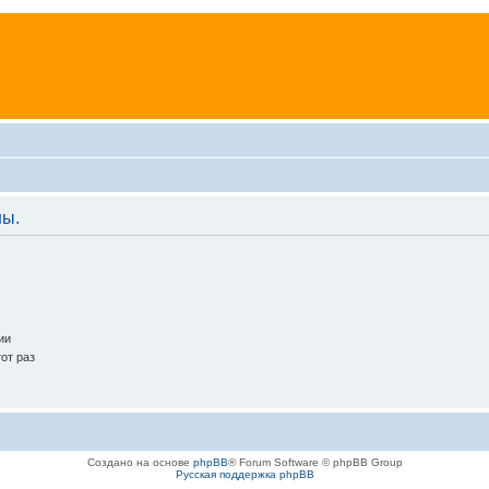
ны.
ии
от раз
Создано на основе
phpBB
® Forum Software © phpBB Group
Русская поддержка phpBB