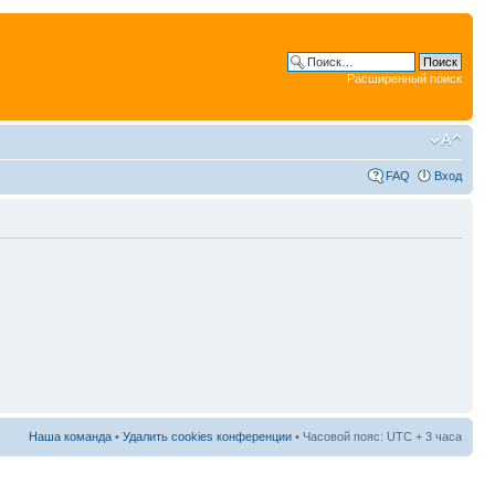
Расширенный поиск
FAQ
Вход
Наша команда
•
Удалить cookies конференции
• Часовой пояс: UTC + 3 часа