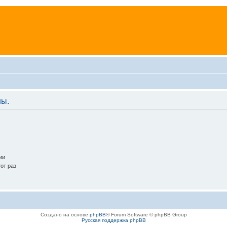
ны.
ии
от раз
Создано на основе
phpBB
® Forum Software © phpBB Group
Русская поддержка phpBB