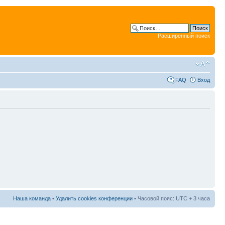
Расширенный поиск
FAQ
Вход
Наша команда
•
Удалить cookies конференции
• Часовой пояс: UTC + 3 часа