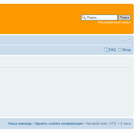
Расширенный поиск
FAQ
Вход
Наша команда
•
Удалить cookies конференции
• Часовой пояс: UTC + 3 часа