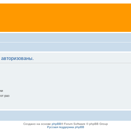
 авторизованы.
ии
от раз
Создано на основе
phpBB
® Forum Software © phpBB Group
Русская поддержка phpBB