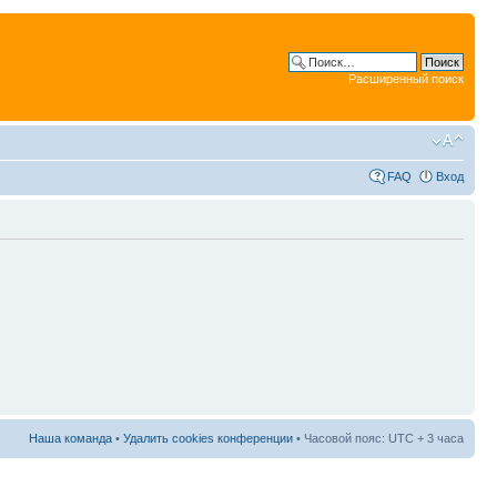
Расширенный поиск
FAQ
Вход
Наша команда
•
Удалить cookies конференции
• Часовой пояс: UTC + 3 часа