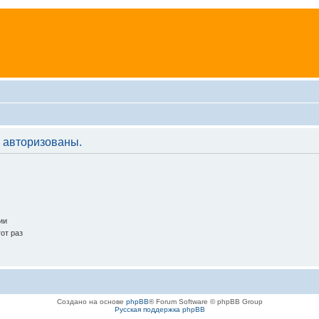
 авторизованы.
ии
от раз
Создано на основе
phpBB
® Forum Software © phpBB Group
Русская поддержка phpBB