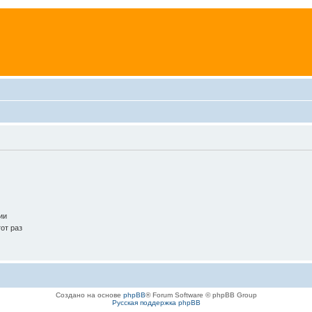
.
ии
от раз
Создано на основе
phpBB
® Forum Software © phpBB Group
Русская поддержка phpBB