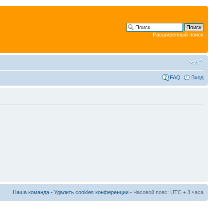
Расширенный поиск
FAQ
Вход
Наша команда
•
Удалить cookies конференции
• Часовой пояс: UTC + 3 часа