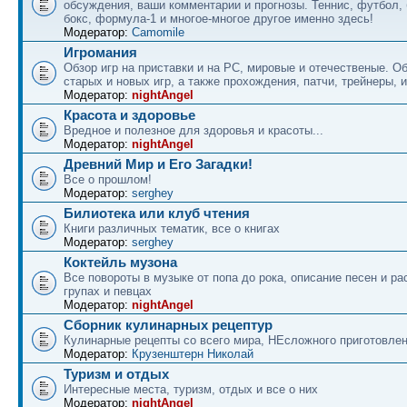
обсуждения, ваши комментарии и прогнозы. Теннис, футбол, 
бокс, формула-1 и многое-многое другое именно здесь!
Модератор:
Camomile
Игромания
Обзор игр на приставки и на PC, мировые и отечественые. 
старых и новых игр, а также прохождения, патчи, трейнеры, и
Модератор:
nightAngel
Красота и здоровье
Вредное и полезное для здоровья и красоты...
Модератор:
nightAngel
Древний Мир и Его Загадки!
Все о прошлом!
Модератор:
serghey
Билиотека или клуб чтения
Книги различных тематик, все о книгах
Модератор:
serghey
Коктейль музона
Все повороты в музыке от попа до рока, описание песен и ра
групах и певцах
Модератор:
nightAngel
Сборник кулинарных рецептур
Кулинарные рецепты со всего мира, НЕсложного приготовле
Модератор:
Крузенштерн Николай
Туризм и отдых
Интересные места, туризм, отдых и все о них
Модератор:
nightAngel