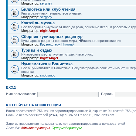
Модератор:
serghey
Билиотека или клуб чтения
Книги различных тематик, все о книгах
Модератор:
serghey
Коктейль музона
Все повороты в музыке от попа до рока, описание песен и рассказы о гр
Модератор:
nightAngel
Сборник кулинарных рецептур
Кулинарные рецепты со всего мира, НЕсложного приготовления
Модератор:
Крузенштерн Николай
Туризм и отдых
Интересные места, туризм, отдых и все о них
Модератор:
nightAngel
Нумизматика и Бонистика
Все о нумизнатике и Бонистике. Покупка/продажа банкнот и монет. Интер
новинки.
Модератор:
snobsnioc
ВХОД
Имя пользователя:
Пароль:
КТО СЕЙЧАС НА КОНФЕРЕНЦИИ
Всего посетителей:
756
, из них зарегистрированных: 0, скрытых: 0 и гостей: 756 
Больше всего посетителей (
2374
) здесь было Пт авг 15, 2025 9:33 am
Зарегистрированные пользователи: нет зарегистрированных пользователей
Легенда:
Администраторы
,
Супермодераторы