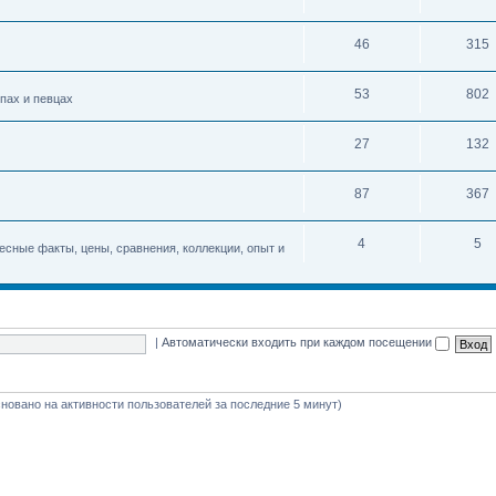
46
315
53
802
упах и певцах
27
132
87
367
4
5
есные факты, цены, сравнения, коллекции, опыт и
|
Автоматически входить при каждом посещении
(основано на активности пользователей за последние 5 минут)