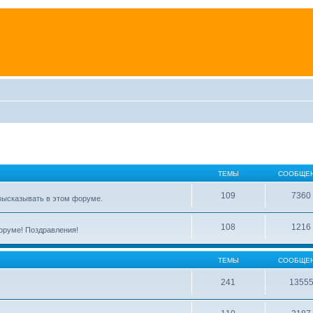
ТЕМЫ
СООБЩЕ
109
7360
высказывать в этом форуме.
108
1216
форуме! Поздравления!
ТЕМЫ
СООБЩЕ
241
1355