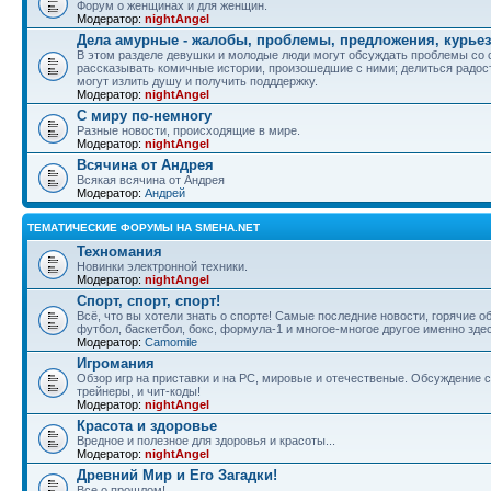
Форум о женщинах и для женщин.
Модератор:
nightAngel
Дела амурные - жалобы, проблемы, предложения, курье
В этом разделе девушки и молодые люди могут обсуждать проблемы со 
рассказывать комичные истории, произошедшие с ними; делиться радос
могут излить душу и получить подддержку.
Модератор:
nightAngel
С миру по-немногу
Разные новости, происходящие в мире.
Модератор:
nightAngel
Всячина от Андрея
Всякая всячина от Андрея
Модератор:
Андрей
ТЕМАТИЧЕСКИЕ ФОРУМЫ НА SMEHA.NET
Техномания
Новинки электронной техники.
Модератор:
nightAngel
Спорт, спорт, спорт!
Всё, что вы хотели знать о спорте! Самые последние новости, горячие 
футбол, баскетбол, бокс, формула-1 и многое-многое другое именно зде
Модератор:
Camomile
Игромания
Обзор игр на приставки и на PC, мировые и отечественые. Обсуждение ст
трейнеры, и чит-коды!
Модератор:
nightAngel
Красота и здоровье
Вредное и полезное для здоровья и красоты...
Модератор:
nightAngel
Древний Мир и Его Загадки!
Все о прошлом!