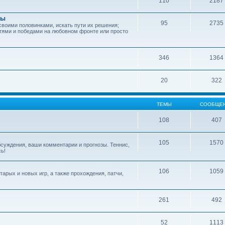
110
2187
зы
95
2735
своими половинками, искать пути их решения;
тями и победами на любовном фронте или просто
346
1364
20
322
ТЕМЫ
СООБЩЕ
108
407
105
1570
обсуждения, ваши комментарии и прогнозы. Теннис,
сь!
106
1059
арых и новых игр, а также прохождения, патчи,
261
492
52
1113