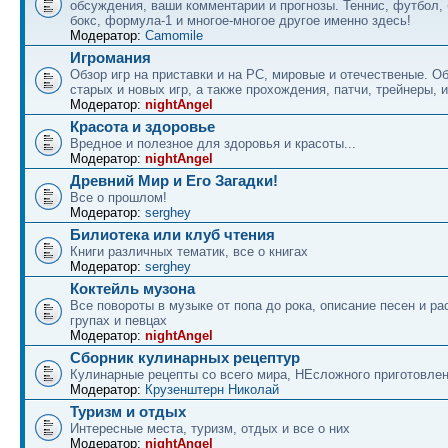
обсуждения, ваши комментарии и прогнозы. Теннис, футбол, 
бокс, формула-1 и многое-многое другое именно здесь!
Модератор:
Camomile
Игромания
Обзор игр на приставки и на PC, мировые и отечественые. 
старых и новых игр, а также прохождения, патчи, трейнеры, и
Модератор:
nightAngel
Красота и здоровье
Вредное и полезное для здоровья и красоты...
Модератор:
nightAngel
Древний Мир и Его Загадки!
Все о прошлом!
Модератор:
serghey
Билиотека или клуб чтения
Книги различных тематик, все о книгах
Модератор:
serghey
Коктейль музона
Все повороты в музыке от попа до рока, описание песен и ра
групах и певцах
Модератор:
nightAngel
Сборник кулинарных рецептур
Кулинарные рецепты со всего мира, НЕсложного приготовле
Модератор:
Крузенштерн Николай
Туризм и отдых
Интересные места, туризм, отдых и все о них
Модератор:
nightAngel