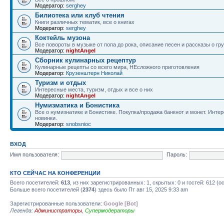
Модератор:
serghey
Билиотека или клуб чтения
Книги различных тематик, все о книгах
Модератор:
serghey
Коктейль музона
Все повороты в музыке от попа до рока, описание песен и рассказы о гр
Модератор:
nightAngel
Сборник кулинарных рецептур
Кулинарные рецепты со всего мира, НЕсложного приготовления
Модератор:
Крузенштерн Николай
Туризм и отдых
Интересные места, туризм, отдых и все о них
Модератор:
nightAngel
Нумизматика и Бонистика
Все о нумизнатике и Бонистике. Покупка/продажа банкнот и монет. Интер
новинки.
Модератор:
snobsnioc
ВХОД
Имя пользователя:
Пароль:
КТО СЕЙЧАС НА КОНФЕРЕНЦИИ
Всего посетителей:
613
, из них зарегистрированных: 1, скрытых: 0 и гостей: 612 
Больше всего посетителей (
2374
) здесь было Пт авг 15, 2025 9:33 am
Зарегистрированные пользователи:
Google [Bot]
Легенда:
Администраторы
,
Супермодераторы