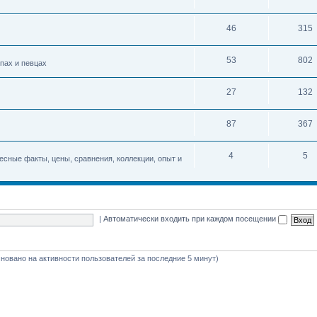
46
315
53
802
упах и певцах
27
132
87
367
4
5
есные факты, цены, сравнения, коллекции, опыт и
|
Автоматически входить при каждом посещении
(основано на активности пользователей за последние 5 минут)