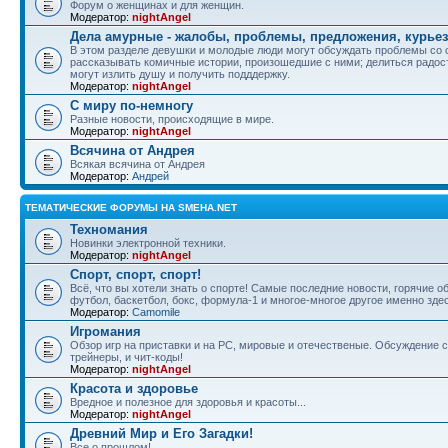
Форум о женщинах и для женщин.
Модератор:
nightAngel
Дела амурные - жалобы, проблемы, предложения, курье
В этом разделе девушки и молодые люди могут обсуждать проблемы со 
рассказывать комичные истории, произошедшие с ними; делиться радос
могут излить душу и получить подддержку.
Модератор:
nightAngel
С миру по-немногу
Разные новости, происходящие в мире.
Модератор:
nightAngel
Всячина от Андрея
Всякая всячина от Андрея
Модератор:
Андрей
ТЕМАТИЧЕСКИЕ ФОРУМЫ НА SMEHA.NET
Техномания
Новинки электронной техники.
Модератор:
nightAngel
Спорт, спорт, спорт!
Всё, что вы хотели знать о спорте! Самые последние новости, горячие 
футбол, баскетбол, бокс, формула-1 и многое-многое другое именно зде
Модератор:
Camomile
Игромания
Обзор игр на приставки и на PC, мировые и отечественые. Обсуждение ст
трейнеры, и чит-коды!
Модератор:
nightAngel
Красота и здоровье
Вредное и полезное для здоровья и красоты...
Модератор:
nightAngel
Древний Мир и Его Загадки!
Все о прошлом!