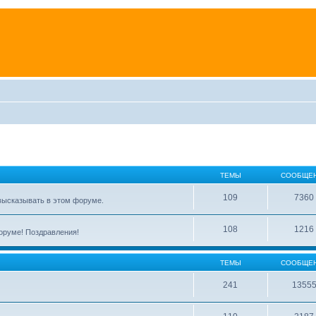
ТЕМЫ
СООБЩЕ
109
7360
высказывать в этом форуме.
108
1216
форуме! Поздравления!
ТЕМЫ
СООБЩЕ
241
1355