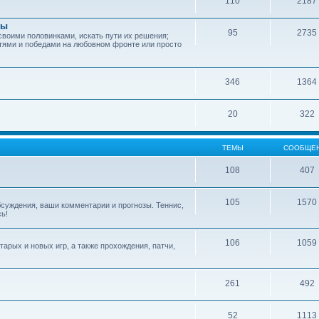
110
2187
зы
95
2735
своими половинками, искать пути их решения;
тями и победами на любовном фронте или просто
346
1364
20
322
ТЕМЫ
СООБЩЕ
108
407
105
1570
обсуждения, ваши комментарии и прогнозы. Теннис,
сь!
106
1059
арых и новых игр, а также прохождения, патчи,
261
492
52
1113